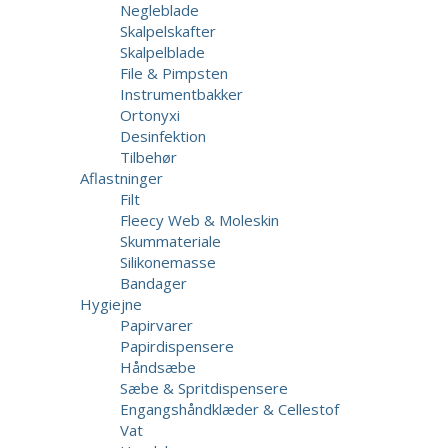
Negleblade
Skalpelskafter
Skalpelblade
File & Pimpsten
Instrumentbakker
Ortonyxi
Desinfektion
Tilbehør
Aflastninger
Filt
Fleecy Web & Moleskin
Skummateriale
Silikonemasse
Bandager
Hygiejne
Papirvarer
Papirdispensere
Håndsæbe
Sæbe & Spritdispensere
Engangshåndklæder & Cellestof
Vat