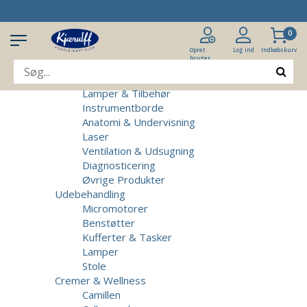
Produkter
Klinikudstyr
0
Patientstole
Massagebrikse
Opret
Log ind
Indkøbskurv
bruger
Micromotorer & Tilbehør
Behandlerstole
Lamper & Tilbehør
Instrumentborde
Anatomi & Undervisning
Laser
Ventilation & Udsugning
Diagnosticering
Øvrige Produkter
Udebehandling
Micromotorer
Benstøtter
Kufferter & Tasker
Lamper
Stole
Cremer & Wellness
Camillen