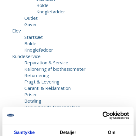
Bolde
Knoglefødder
Outlet
Gaver
Elev
Startsæt
Bolde
Knoglefødder
Kundeservice
Reparation & Service
Kalibrering af biothesiometer
Returnering
Fragt & Levering
Garanti & Reklamation
Priser
Betaling
Beskadigede forsendelser
Information
Opret bruger
Kontakt os
Samtykke
Detaljer
Om
Dansk Fodmesse