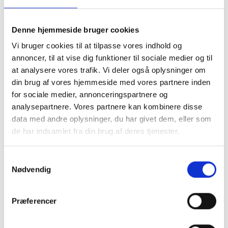
Leasing
Cookie-politik
Persondatapolitik
Denne hjemmeside bruger cookies
Om Kjærulff
Vi bruger cookies til at tilpasse vores indhold og
Torben går på pension
Kurser
annoncer, til at vise dig funktioner til sociale medier og til
at analysere vores trafik. Vi deler også oplysninger om
din brug af vores hjemmeside med vores partnere inden
for sociale medier, annonceringspartnere og
analysepartnere. Vores partnere kan kombinere disse
data med andre oplysninger, du har givet dem, eller som
de har indsamlet fra din brug af deres tjenester.
Forside
-
Indlæg, Sko & Strømper
-
Strømper
-
Kilde,
Comfort & Diabetes strømper, Bambus, marine blå
Samtykkevalg
Nødvendig
Præferencer