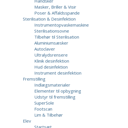
Handsker
Masker, Briller & Visir
Poser & Affaldsspande
Sterilisation & Desinfektion
Instrumentopvaskemaskine
Sterilisationsovne
Tilbehør til Sterilisation
Aluminiumsæsker
Autoclaver
Ultralydsrensere
Klinik desinfektion
Hud desinfektion
Instrument desinfektion
Fremstilling
Indlægsmaterialer
Elementer til opbygning
Udstyr til fremstilling
SuperSole
Footscan
Lim & Tilbehør
Elev
Startsæt