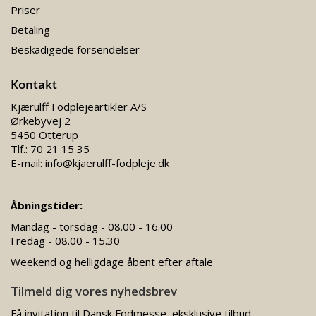
Priser
Betaling
Beskadigede forsendelser
Kontakt
Kjærulff Fodplejeartikler A/S
Ørkebyvej 2
5450 Otterup
Tlf.:
70 21 15 35
E-mail:
info@kjaerulff-fodpleje.dk
Åbningstider:
Mandag - torsdag - 08.00 - 16.00
Fredag - 08.00 - 15.30
Weekend og helligdage åbent efter aftale
Tilmeld dig vores nyhedsbrev
Få invitation til Dansk Fodmesse, eksklusive tilbud,