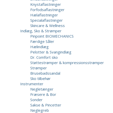
Knystaflastninger
Forfodsaflastninger
Hælaflastninger
Specialaflastninger
Skincare & Wellness
Indlæg, Sko & Strømper
Pinpoint BIOMECHANICS
Færdige Såler
Hælindlæg
Pelotter & Svangindlæg
Dr. Comfort sko
Støttestrømper & kompressionsstrømper
Strømper
Brusebadssandal
Sko tilbehør
Instrumenter
Negletænger
Fræsere & Bor
Sonder
Sakse & Pincetter
Neglegreb