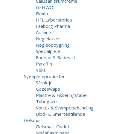
Callusan skumcreme
GEHWOL
Flexitol
HFL Laboratories
Faaborg Pharma
Akileine
Neglelakker
Negleopbygning
Specialpleje
Fodbad & Badesalt
Paraffin
Voks
Sygeplejeprodukter
Sårpleje
Gazeswaps
Plastre & Fikseringstape
Tubegaze
Vorte- & Svampebehandling
Blod- & Smertestillende
Gelsmart
Gelsmart Outlet
Småaflastninger