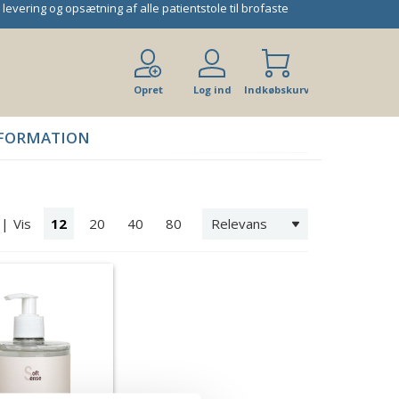
 levering og opsætning af alle patientstole til brofaste
Opret
Log ind
Indkøbskurv
bruger
FORMATION
|
Vis
12
20
40
80