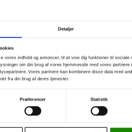
821565
821564
Detaljer
, Soft Sense, Hand
Plum, Soft Sense, Hand
Plu
Wash, 500 ml.
Wash, parfumefri, 500 ml.
Håndd
ookies
se vores indhold og annoncer, til at vise dig funktioner til sociale
og ind for pris
Log ind for pris
Lo
oplysninger om din brug af vores hjemmeside med vores partnere i
ysepartnere. Vores partnere kan kombinere disse data med andr
et fra din brug af deres tjenester.
821564 821566
Præferencer
Statistik