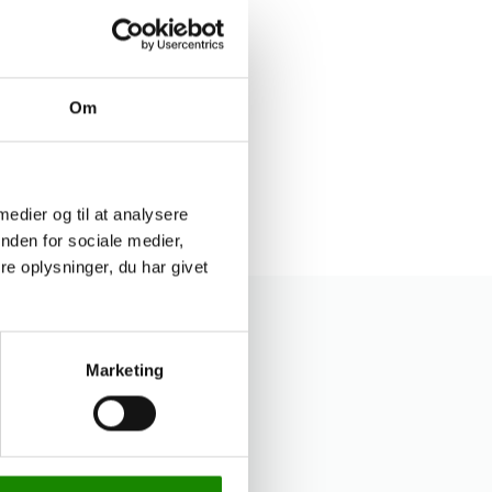
821566
Om
m, Soft Sense,
esinfektion gel,
85%, 500 ml.
 medier og til at analysere
g ind for pris
nden for sociale medier,
e oplysninger, du har givet
Marketing