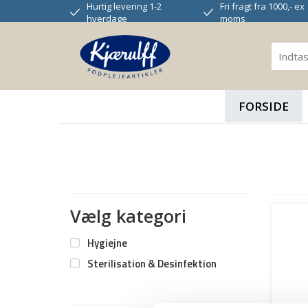
Hurtig levering 1-2
Fri fragt fra 1000,- ex
hverdage
moms
FORSIDE
Vælg kategori
Hygiejne
Sterilisation & Desinfektion