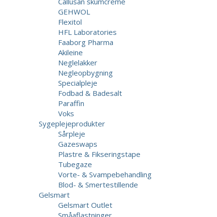
Callusan skumcreme
GEHWOL
Flexitol
HFL Laboratories
Faaborg Pharma
Akileine
Neglelakker
Negleopbygning
Specialpleje
Fodbad & Badesalt
Paraffin
Voks
Sygeplejeprodukter
Sårpleje
Gazeswaps
Plastre & Fikseringstape
Tubegaze
Vorte- & Svampebehandling
Blod- & Smertestillende
Gelsmart
Gelsmart Outlet
Småaflastninger