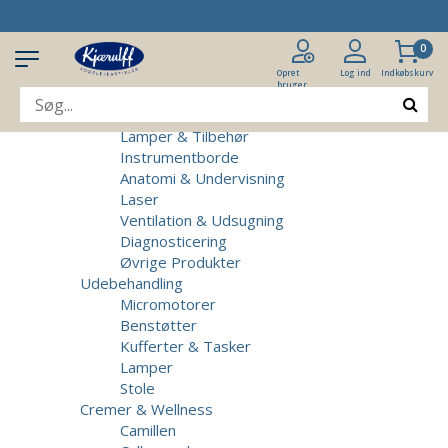
Produkter
Klinikudstyr
0
Patientstole
Massagebrikse
Opret
Log ind
Indkøbskurv
bruger
Micromotorer & Tilbehør
Behandlerstole
Lamper & Tilbehør
Instrumentborde
Anatomi & Undervisning
Laser
Ventilation & Udsugning
Diagnosticering
Øvrige Produkter
Udebehandling
Micromotorer
Benstøtter
Kufferter & Tasker
Lamper
Stole
Cremer & Wellness
Camillen