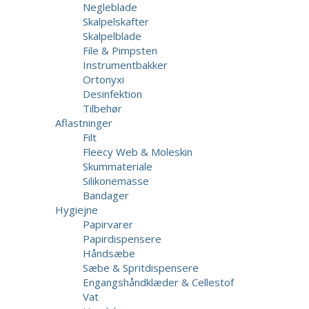
Negleblade
Skalpelskafter
Skalpelblade
File & Pimpsten
Instrumentbakker
Ortonyxi
Desinfektion
Tilbehør
Aflastninger
Filt
Fleecy Web & Moleskin
Skummateriale
Silikonemasse
Bandager
Hygiejne
Papirvarer
Papirdispensere
Håndsæbe
Sæbe & Spritdispensere
Engangshåndklæder & Cellestof
Vat