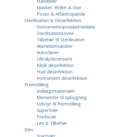
Handsker
Masker, Briller & Visir
Poser & Affaldsspande
Sterilisation & Desinfektion
Instrumentopvaskemaskine
Sterilisationsovne
Tilbehør til Sterilisation
Aluminiumsæsker
Autoclaver
Ultralydsrensere
Klinik desinfektion
Hud desinfektion
Instrument desinfektion
Fremstilling
Indlægsmaterialer
Elementer til opbygning
Udstyr til fremstilling
SuperSole
Footscan
Lim & Tilbehør
Elev
Startsæt