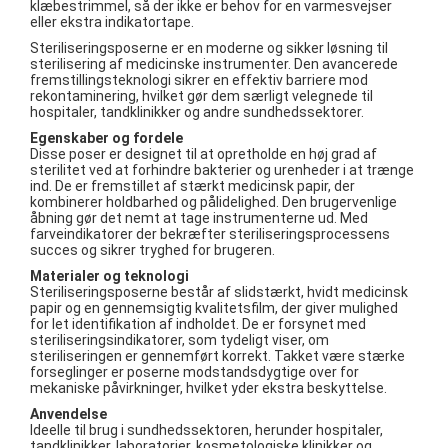
klæbestrimmel, så der ikke er behov for en varmesvejser
eller ekstra indikatortape.
Steriliseringsposerne er en moderne og sikker løsning til
sterilisering af medicinske instrumenter. Den avancerede
fremstillingsteknologi sikrer en effektiv barriere mod
rekontaminering, hvilket gør dem særligt velegnede til
hospitaler, tandklinikker og andre sundhedssektorer.
Egenskaber og fordele
Disse poser er designet til at opretholde en høj grad af
sterilitet ved at forhindre bakterier og urenheder i at trænge
ind. De er fremstillet af stærkt medicinsk papir, der
kombinerer holdbarhed og pålidelighed. Den brugervenlige
åbning gør det nemt at tage instrumenterne ud. Med
farveindikatorer der bekræfter steriliseringsprocessens
succes og sikrer tryghed for brugeren.
Materialer og teknologi
Steriliseringsposerne består af slidstærkt, hvidt medicinsk
papir og en gennemsigtig kvalitetsfilm, der giver mulighed
for let identifikation af indholdet. De er forsynet med
steriliseringsindikatorer, som tydeligt viser, om
steriliseringen er gennemført korrekt. Takket være stærke
forseglinger er poserne modstandsdygtige over for
mekaniske påvirkninger, hvilket yder ekstra beskyttelse.
Anvendelse
Ideelle til brug i sundhedssektoren, herunder hospitaler,
tandklinikker, laboratorier, kosmetologiske klinikker og