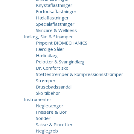
Knystaflastninger
Forfodsaflastninger
Hælaflastninger
Specialaflastninger
Skincare & Wellness
Indlæg, Sko & Strømper
Pinpoint BIOMECHANICS
Færdige Såler
Hælindlæg
Pelotter & Svangindlæg
Dr. Comfort sko
Støttestrømper & kompressionsstrømper
Strømper
Brusebadssandal
Sko tilbehør
Instrumenter
Negletænger
Fræsere & Bor
Sonder
Sakse & Pincetter
Neglegreb