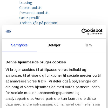
Leasing
Cookie-politik
Persondatapolitik
Om Kjærulff
Torben går på pension
Kurser
Samtykke
Detaljer
Om
Denne hjemmeside bruger cookies
Vi bruger cookies til at tilpasse vores indhold og
Forside
-
Sterilisation & Desinfektion
-
Sterilisationsovne
-
Tørsterilisationsposer med selvklæb, til ovn, 100 stk.
annoncer, til at vise dig funktioner til sociale medier og til
at analysere vores trafik. Vi deler også oplysninger om
din brug af vores hjemmeside med vores partnere inden
for sociale medier, annonceringspartnere og
analysepartnere. Vores partnere kan kombinere disse
data med andre oplysninger, du har givet dem, eller som