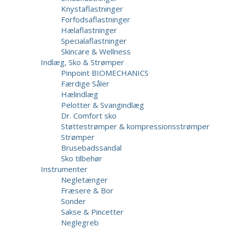
Knystaflastninger
Forfodsaflastninger
Hælaflastninger
Specialaflastninger
Skincare & Wellness
Indlæg, Sko & Strømper
Pinpoint BIOMECHANICS
Færdige Såler
Hælindlæg
Pelotter & Svangindlæg
Dr. Comfort sko
Støttestrømper & kompressionsstrømper
Strømper
Brusebadssandal
Sko tilbehør
Instrumenter
Negletænger
Fræsere & Bor
Sonder
Sakse & Pincetter
Neglegreb