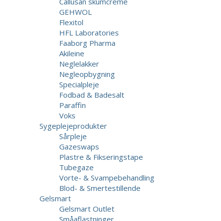
Callusan skumcreme
GEHWOL
Flexitol
HFL Laboratories
Faaborg Pharma
Akileine
Neglelakker
Negleopbygning
Specialpleje
Fodbad & Badesalt
Paraffin
Voks
Sygeplejeprodukter
Sårpleje
Gazeswaps
Plastre & Fikseringstape
Tubegaze
Vorte- & Svampebehandling
Blod- & Smertestillende
Gelsmart
Gelsmart Outlet
Småaflastninger