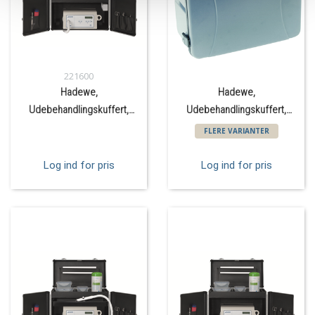
221600
Hadewe,
Hadewe,
Udebehandlingskuffert,
Udebehandlingskuffert,
Elstik, Trolley
Grå, Trolley
FLERE VARIANTER
Log ind for pris
Log ind for pris