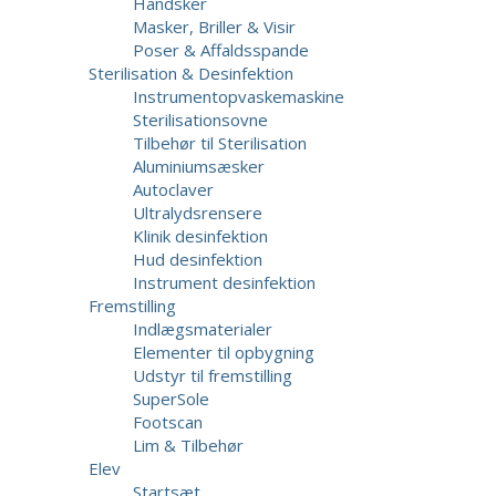
Handsker
Masker, Briller & Visir
Poser & Affaldsspande
Sterilisation & Desinfektion
Instrumentopvaskemaskine
Sterilisationsovne
Tilbehør til Sterilisation
Aluminiumsæsker
Autoclaver
Ultralydsrensere
Klinik desinfektion
Hud desinfektion
Instrument desinfektion
Fremstilling
Indlægsmaterialer
Elementer til opbygning
Udstyr til fremstilling
SuperSole
Footscan
Lim & Tilbehør
Elev
Startsæt