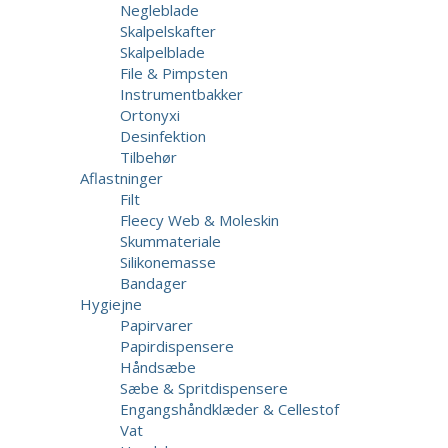
Negleblade
Skalpelskafter
Skalpelblade
File & Pimpsten
Instrumentbakker
Ortonyxi
Desinfektion
Tilbehør
Aflastninger
Filt
Fleecy Web & Moleskin
Skummateriale
Silikonemasse
Bandager
Hygiejne
Papirvarer
Papirdispensere
Håndsæbe
Sæbe & Spritdispensere
Engangshåndklæder & Cellestof
Vat