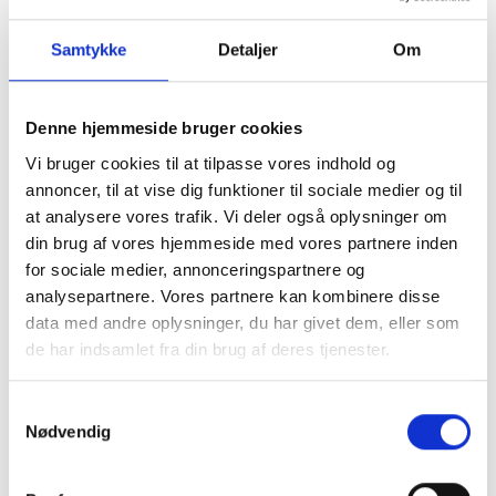
Samtykke
Detaljer
Om
Denne hjemmeside bruger cookies
Vi bruger cookies til at tilpasse vores indhold og
211110
212261
annoncer, til at vise dig funktioner til sociale medier og til
Clax Mobil,
Fodbadekar,
at analysere vores trafik. Vi deler også oplysninger om
Udebehandlingsvogn på
Sammenklappeligt, ass.
din brug af vores hjemmeside med vores partnere inden
hjul
farver
for sociale medier, annonceringspartnere og
analysepartnere. Vores partnere kan kombinere disse
Log ind for pris
Log ind for pris
data med andre oplysninger, du har givet dem, eller som
de har indsamlet fra din brug af deres tjenester.
Samtykkevalg
Nødvendig