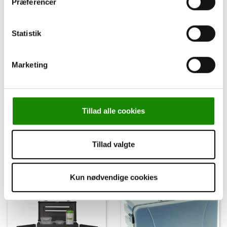
Præferencer
Statistik
Marketing
229758
229737
Hadewe, Redskabstaske
Hadewe,
Udebehandlingskuffert,
Alu, Trolley
Tillad alle cookies
Log ind for pris
Log ind for pris
Tillad valgte
Kun nødvendige cookies