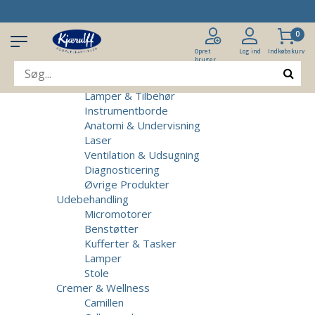
Produkter
Klinikudstyr
0
Patientstole
Massagebrikse
Opret
Log ind
Indkøbskurv
bruger
Micromotorer & Tilbehør
Behandlerstole
Lamper & Tilbehør
Instrumentborde
Anatomi & Undervisning
Laser
Ventilation & Udsugning
Diagnosticering
Øvrige Produkter
Udebehandling
Micromotorer
Benstøtter
Kufferter & Tasker
Lamper
Stole
Cremer & Wellness
Camillen