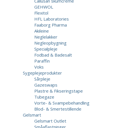
Callusan skumcreme
GEHWOL
Flexitol
HFL Laboratories
Faaborg Pharma
Akileine
Neglelakker
Negleopbygning
Specialpleje
Fodbad & Badesalt
Paraffin
Voks
Sygeplejeprodukter
Sårpleje
Gazeswaps
Plastre & Fikseringstape
Tubegaze
Vorte- & Svampebehandling
Blod- & Smertestillende
Gelsmart
Gelsmart Outlet
Småaflastninger