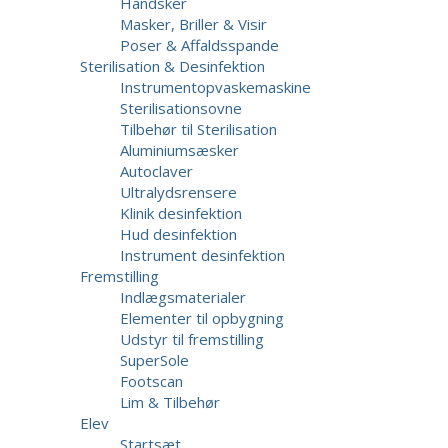
Handsker
Masker, Briller & Visir
Poser & Affaldsspande
Sterilisation & Desinfektion
Instrumentopvaskemaskine
Sterilisationsovne
Tilbehør til Sterilisation
Aluminiumsæsker
Autoclaver
Ultralydsrensere
Klinik desinfektion
Hud desinfektion
Instrument desinfektion
Fremstilling
Indlægsmaterialer
Elementer til opbygning
Udstyr til fremstilling
SuperSole
Footscan
Lim & Tilbehør
Elev
Startsæt