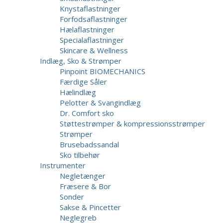
Knystaflastninger
Forfodsaflastninger
Hælaflastninger
Specialaflastninger
Skincare & Wellness
Indlæg, Sko & Strømper
Pinpoint BIOMECHANICS
Færdige Såler
Hælindlæg
Pelotter & Svangindlæg
Dr. Comfort sko
Støttestrømper & kompressionsstrømper
Strømper
Brusebadssandal
Sko tilbehør
Instrumenter
Negletænger
Fræsere & Bor
Sonder
Sakse & Pincetter
Neglegreb