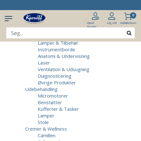
Produkter
Klinikudstyr
0
Patientstole
Massagebrikse
Opret
Log ind
Indkøbskurv
bruger
Micromotorer & Tilbehør
Behandlerstole
Lamper & Tilbehør
Instrumentborde
Anatomi & Undervisning
Laser
Ventilation & Udsugning
Diagnosticering
Øvrige Produkter
Udebehandling
Micromotorer
Benstøtter
Kufferter & Tasker
Lamper
Stole
Cremer & Wellness
Camillen