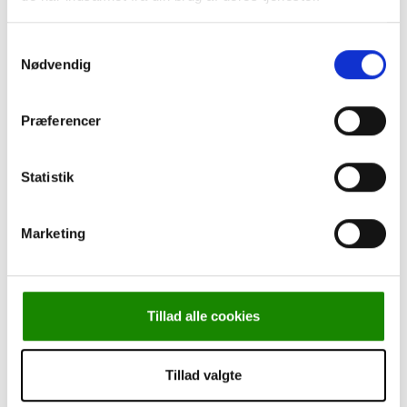
Leasing
Cookie-politik
Samtykkevalg
Persondatapolitik
Nødvendig
Om Kjærulff
Torben går på pension
Kurser
Præferencer
Statistik
Marketing
Forside
-
Instrumenter
-
Negletænger
-
Aesculap,
Negletang, Kort tværbid, 14 cm.
Tillad alle cookies
BESTSELLER
Tillad valgte