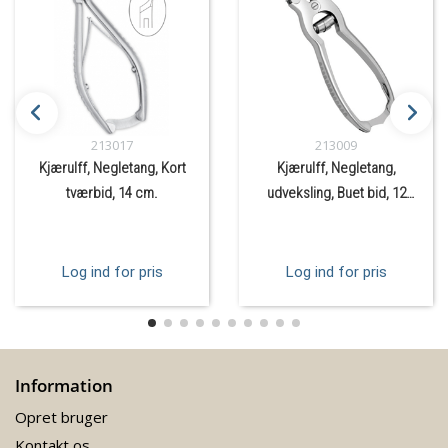
213017
213009
Kjærulff, Negletang, Kort
Kjærulff, Negletang,
tværbid, 14 cm.
udveksling, Buet bid, 12
cm.
Log ind for pris
Log ind for pris
Information
Opret bruger
Kontakt os