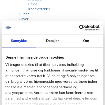
Bolde
Knoglefødder
Outlet
Gaver
Elev
Startsæt
Bolde
Knoglefødder
Samtykke
Detaljer
Om
Kundeservice
Reparation & Service
Kalibrering af biothesiometer
Denne hjemmeside bruger cookies
Returnering
Fragt & Levering
Vi bruger cookies til at tilpasse vores indhold og
Garanti & Reklamation
annoncer, til at vise dig funktioner til sociale medier og til
Priser
at analysere vores trafik. Vi deler også oplysninger om
Betaling
din brug af vores hjemmeside med vores partnere inden
Beskadigede forsendelser
for sociale medier, annonceringspartnere og
Information
Opret bruger
analysepartnere. Vores partnere kan kombinere disse
Kontakt os
data med andre oplysninger, du har givet dem, eller som
Dansk Fodmesse
de har indsamlet fra din brug af deres tjenester.