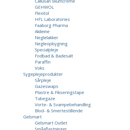
Callusan skumcreme
GEHWOL
Flexitol
HFL Laboratories
Faaborg Pharma
Akileine
Neglelakker
Negleopbygning
Specialpleje
Fodbad & Badesalt
Paraffin
Voks
Sygeplejeprodukter
Sårpleje
Gazeswaps
Plastre & Fikseringstape
Tubegaze
Vorte- & Svampebehandling
Blod- & Smertestillende
Gelsmart
Gelsmart Outlet
Småaflastninger