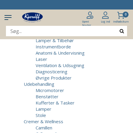
Produkter
Klinikudstyr
0
Patientstole
Massagebrikse
Opret
Log ind
Indkøbskurv
bruger
Micromotorer & Tilbehør
Behandlerstole
Lamper & Tilbehør
Instrumentborde
Anatomi & Undervisning
Laser
Ventilation & Udsugning
Diagnosticering
Øvrige Produkter
Udebehandling
Micromotorer
Benstøtter
Kufferter & Tasker
Lamper
Stole
Cremer & Wellness
Camillen