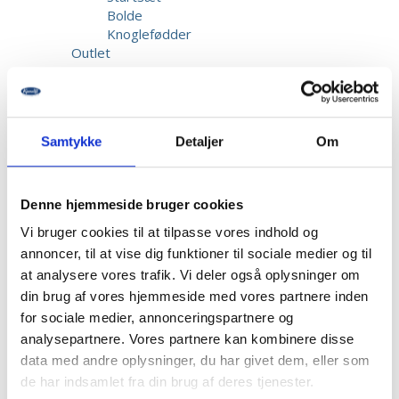
Bolde
Knoglefødder
Outlet
Gaver
Elev
Startsæt
Bolde
Samtykke
Detaljer
Om
Knoglefødder
Kundeservice
Reparation & Service
Kalibrering af biothesiometer
Denne hjemmeside bruger cookies
Returnering
Vi bruger cookies til at tilpasse vores indhold og
Fragt & Levering
annoncer, til at vise dig funktioner til sociale medier og til
Garanti & Reklamation
at analysere vores trafik. Vi deler også oplysninger om
Priser
Betaling
din brug af vores hjemmeside med vores partnere inden
Beskadigede forsendelser
for sociale medier, annonceringspartnere og
Information
analysepartnere. Vores partnere kan kombinere disse
Opret bruger
data med andre oplysninger, du har givet dem, eller som
Kontakt os
de har indsamlet fra din brug af deres tjenester.
Dansk Fodmesse