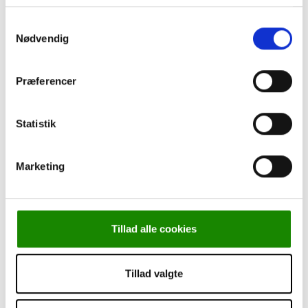
Leasing
Cookie-politik
Samtykkevalg
Persondatapolitik
Nødvendig
Om Kjærulff
Torben går på pension
Kurser
Præferencer
Statistik
Marketing
Forside
-
Fremstilling
-
Udstyr til fremstilling
-
Aftrykspapir
til Autopodograf, gl. model
Tillad alle cookies
Tillad valgte