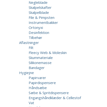
Negleblade
Skalpelskafter
Skalpelblade
File & Pimpsten
Instrumentbakker
Ortonyxi
Desinfektion
Tilbehør
Aflastninger
Filt
Fleecy Web & Moleskin
Skummateriale
Silikonemasse
Bandager
Hygiejne
Papirvarer
Papirdispensere
Håndsæbe
Sæbe & Spritdispensere
Engangshåndklæder & Cellestof
Vat