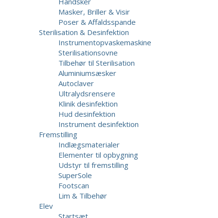
Handsker
Masker, Briller & Visir
Poser & Affaldsspande
Sterilisation & Desinfektion
Instrumentopvaskemaskine
Sterilisationsovne
Tilbehør til Sterilisation
Aluminiumsæsker
Autoclaver
Ultralydsrensere
Klinik desinfektion
Hud desinfektion
Instrument desinfektion
Fremstilling
Indlægsmaterialer
Elementer til opbygning
Udstyr til fremstilling
SuperSole
Footscan
Lim & Tilbehør
Elev
Startsæt