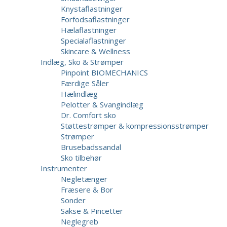
Knystaflastninger
Forfodsaflastninger
Hælaflastninger
Specialaflastninger
Skincare & Wellness
Indlæg, Sko & Strømper
Pinpoint BIOMECHANICS
Færdige Såler
Hælindlæg
Pelotter & Svangindlæg
Dr. Comfort sko
Støttestrømper & kompressionsstrømper
Strømper
Brusebadssandal
Sko tilbehør
Instrumenter
Negletænger
Fræsere & Bor
Sonder
Sakse & Pincetter
Neglegreb