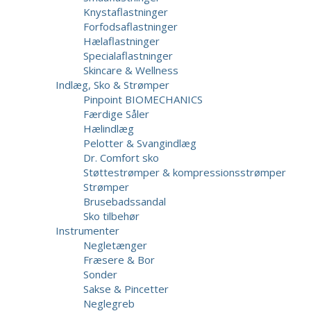
Knystaflastninger
Forfodsaflastninger
Hælaflastninger
Specialaflastninger
Skincare & Wellness
Indlæg, Sko & Strømper
Pinpoint BIOMECHANICS
Færdige Såler
Hælindlæg
Pelotter & Svangindlæg
Dr. Comfort sko
Støttestrømper & kompressionsstrømper
Strømper
Brusebadssandal
Sko tilbehør
Instrumenter
Negletænger
Fræsere & Bor
Sonder
Sakse & Pincetter
Neglegreb