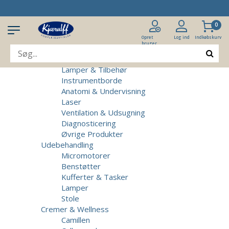
Produkter
Klinikudstyr
0
Patientstole
Massagebrikse
Opret
Log ind
Indkøbskurv
bruger
Micromotorer & Tilbehør
Behandlerstole
Lamper & Tilbehør
Instrumentborde
Anatomi & Undervisning
Laser
Ventilation & Udsugning
Diagnosticering
Øvrige Produkter
Udebehandling
Micromotorer
Benstøtter
Kufferter & Tasker
Lamper
Stole
Cremer & Wellness
Camillen