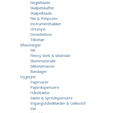
Negleblade
Skalpelskafter
Skalpelblade
File & Pimpsten
Instrumentbakker
Ortonyxi
Desinfektion
Tilbehør
Aflastninger
Filt
Fleecy Web & Moleskin
Skummateriale
Silikonemasse
Bandager
Hygiejne
Papirvarer
Papirdispensere
Håndsæbe
Sæbe & Spritdispensere
Engangshåndklæder & Cellestof
Vat