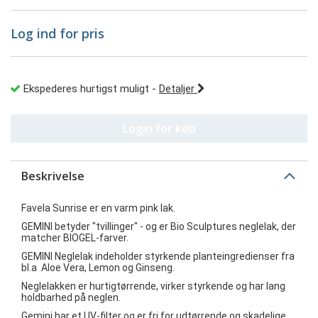
Log ind for pris
Ekspederes hurtigst muligt
-
Detaljer
Login for køb
Beskrivelse
Favela Sunrise er en varm pink lak.
GEMINI betyder "tvillinger" - og er Bio Sculptures neglelak, der
matcher BIOGEL-farver.
GEMINI Neglelak indeholder styrkende planteingredienser fra
bl.a Aloe Vera, Lemon og Ginseng.
Neglelakken er hurtigtørrende, virker styrkende og har lang
holdbarhed på neglen.
Gemini har et UV-filter og er fri for udtørrende og skadelige