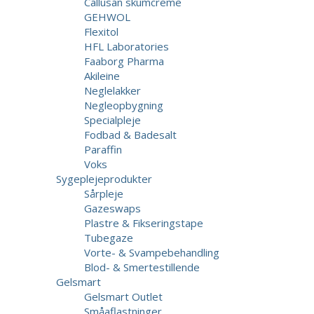
Callusan skumcreme
GEHWOL
Flexitol
HFL Laboratories
Faaborg Pharma
Akileine
Neglelakker
Negleopbygning
Specialpleje
Fodbad & Badesalt
Paraffin
Voks
Sygeplejeprodukter
Sårpleje
Gazeswaps
Plastre & Fikseringstape
Tubegaze
Vorte- & Svampebehandling
Blod- & Smertestillende
Gelsmart
Gelsmart Outlet
Småaflastninger