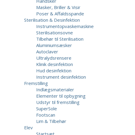
Handsker
Masker, Briller & Visir
Poser & Affaldsspande
Sterilisation & Desinfektion
Instrumentopvaskemaskine
Sterilisationsovne
Tilbehør til Sterilisation
Aluminiumsæsker
Autoclaver
Ultralydsrensere
Klinik desinfektion
Hud desinfektion
Instrument desinfektion
Fremstilling
Indlægsmaterialer
Elementer til opbygning
Udstyr til fremstilling
SuperSole
Footscan
Lim & Tilbehør
Elev
Startsæt