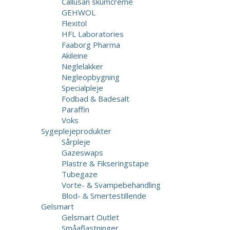
Callusan skumcreme
GEHWOL
Flexitol
HFL Laboratories
Faaborg Pharma
Akileine
Neglelakker
Negleopbygning
Specialpleje
Fodbad & Badesalt
Paraffin
Voks
Sygeplejeprodukter
Sårpleje
Gazeswaps
Plastre & Fikseringstape
Tubegaze
Vorte- & Svampebehandling
Blod- & Smertestillende
Gelsmart
Gelsmart Outlet
Småaflastninger