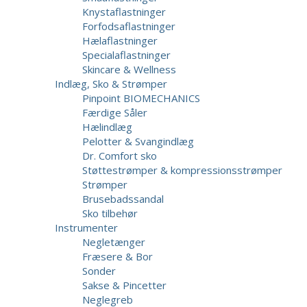
Knystaflastninger
Forfodsaflastninger
Hælaflastninger
Specialaflastninger
Skincare & Wellness
Indlæg, Sko & Strømper
Pinpoint BIOMECHANICS
Færdige Såler
Hælindlæg
Pelotter & Svangindlæg
Dr. Comfort sko
Støttestrømper & kompressionsstrømper
Strømper
Brusebadssandal
Sko tilbehør
Instrumenter
Negletænger
Fræsere & Bor
Sonder
Sakse & Pincetter
Neglegreb