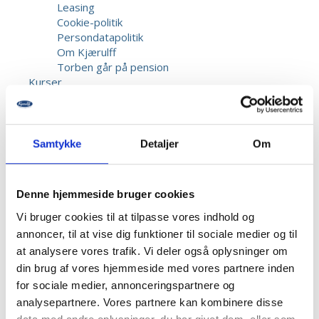
Leasing
Cookie-politik
Persondatapolitik
Om Kjærulff
Torben går på pension
Kurser
Samtykke
Detaljer
Om
Denne hjemmeside bruger cookies
Forside
-
Cremer & Wellness
-
Neglelakker
-
Bio
Vi bruger cookies til at tilpasse vores indhold og
Sculpture, Gemini neglelak, Farve 224, 14 ml.
annoncer, til at vise dig funktioner til sociale medier og til
at analysere vores trafik. Vi deler også oplysninger om
din brug af vores hjemmeside med vores partnere inden
for sociale medier, annonceringspartnere og
analysepartnere. Vores partnere kan kombinere disse