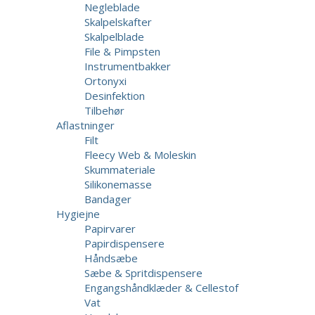
Negleblade
Skalpelskafter
Skalpelblade
File & Pimpsten
Instrumentbakker
Ortonyxi
Desinfektion
Tilbehør
Aflastninger
Filt
Fleecy Web & Moleskin
Skummateriale
Silikonemasse
Bandager
Hygiejne
Papirvarer
Papirdispensere
Håndsæbe
Sæbe & Spritdispensere
Engangshåndklæder & Cellestof
Vat