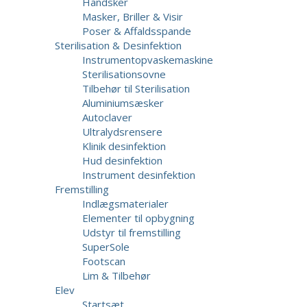
Handsker
Masker, Briller & Visir
Poser & Affaldsspande
Sterilisation & Desinfektion
Instrumentopvaskemaskine
Sterilisationsovne
Tilbehør til Sterilisation
Aluminiumsæsker
Autoclaver
Ultralydsrensere
Klinik desinfektion
Hud desinfektion
Instrument desinfektion
Fremstilling
Indlægsmaterialer
Elementer til opbygning
Udstyr til fremstilling
SuperSole
Footscan
Lim & Tilbehør
Elev
Startsæt