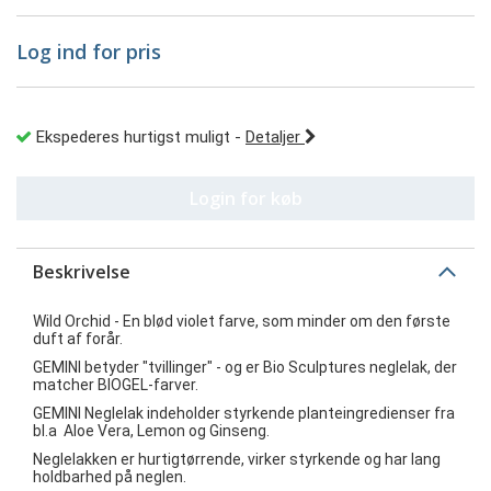
Log ind for pris
Ekspederes hurtigst muligt
-
Detaljer
Login for køb
Beskrivelse
Wild Orchid - En blød violet farve, som minder om den første
duft af forår.
GEMINI betyder "tvillinger" - og er Bio Sculptures neglelak, der
matcher BIOGEL-farver.
GEMINI Neglelak indeholder styrkende planteingredienser fra
bl.a Aloe Vera, Lemon og Ginseng.
Neglelakken er hurtigtørrende, virker styrkende og har lang
holdbarhed på neglen.