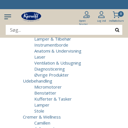
Produkter
Klinikudstyr
0
Patientstole
Massagebrikse
Opret
Log ind
Indkøbskurv
bruger
Micromotorer & Tilbehør
Behandlerstole
Lamper & Tilbehør
Instrumentborde
Anatomi & Undervisning
Laser
Ventilation & Udsugning
Diagnosticering
Øvrige Produkter
Udebehandling
Micromotorer
Benstøtter
Kufferter & Tasker
Lamper
Stole
Cremer & Wellness
Camillen