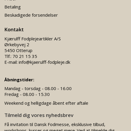
Betaling
Beskadigede forsendelser
Kontakt
Kjærulff Fodplejeartikler A/S
Ørkebyvej 2
5450 Otterup
Tlf.:
70 21 15 35
E-mail:
info@kjaerulff-fodpleje.dk
Åbningstider:
Mandag - torsdag - 08.00 - 16.00
Fredag - 08.00 - 15.30
Weekend og helligdage åbent efter aftale
Tilmeld dig vores nyhedsbrev
Få invitation til Dansk Fodmesse, eksklusive tilbud,
workshops, kurser og meget mere. Ved at tilmelde dig