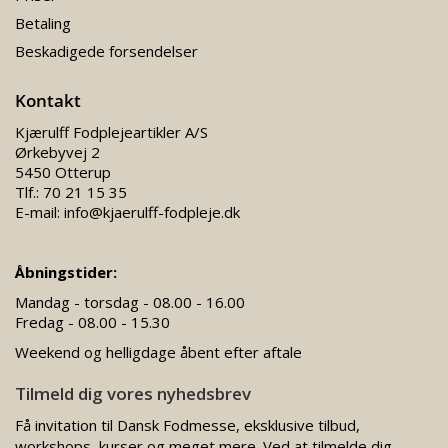
Betaling
Beskadigede forsendelser
Kontakt
Kjærulff Fodplejeartikler A/S
Ørkebyvej 2
5450 Otterup
Tlf.:
70 21 15 35
E-mail:
info@kjaerulff-fodpleje.dk
Åbningstider:
Mandag - torsdag - 08.00 - 16.00
Fredag - 08.00 - 15.30
Weekend og helligdage åbent efter aftale
Tilmeld dig vores nyhedsbrev
Få invitation til Dansk Fodmesse, eksklusive tilbud,
workshops, kurser og meget mere. Ved at tilmelde dig