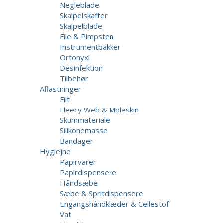
Negleblade
Skalpelskafter
Skalpelblade
File & Pimpsten
Instrumentbakker
Ortonyxi
Desinfektion
Tilbehør
Aflastninger
Filt
Fleecy Web & Moleskin
Skummateriale
Silikonemasse
Bandager
Hygiejne
Papirvarer
Papirdispensere
Håndsæbe
Sæbe & Spritdispensere
Engangshåndklæder & Cellestof
Vat