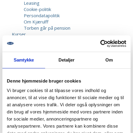
Leasing
Cookie-politik
Persondatapolitik
Om Kjærulff
Torben går på pension
Kurser
Samtykke
Detaljer
Om
Denne hjemmeside bruger cookies
Forside
-
Cremer & Wellness
-
Neglelakker
-
Bio
Vi bruger cookies til at tilpasse vores indhold og
Sculpture, Gemini neglelak, Farve 261, 14 ml.
annoncer, til at vise dig funktioner til sociale medier og til
at analysere vores trafik. Vi deler også oplysninger om
din brug af vores hjemmeside med vores partnere inden
for sociale medier, annonceringspartnere og
analysepartnere. Vores partnere kan kombinere disse