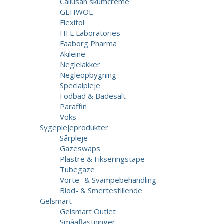
Callusan skumcreme
GEHWOL
Flexitol
HFL Laboratories
Faaborg Pharma
Akileine
Neglelakker
Negleopbygning
Specialpleje
Fodbad & Badesalt
Paraffin
Voks
Sygeplejeprodukter
Sårpleje
Gazeswaps
Plastre & Fikseringstape
Tubegaze
Vorte- & Svampebehandling
Blod- & Smertestillende
Gelsmart
Gelsmart Outlet
Småaflastninger