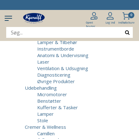
Produkter
Klinikudstyr
0
Patientstole
Massagebrikse
Opret
Log ind
Indkøbskurv
bruger
Micromotorer & Tilbehør
Behandlerstole
Lamper & Tilbehør
Instrumentborde
Anatomi & Undervisning
Laser
Ventilation & Udsugning
Diagnosticering
Øvrige Produkter
Udebehandling
Micromotorer
Benstøtter
Kufferter & Tasker
Lamper
Stole
Cremer & Wellness
Camillen