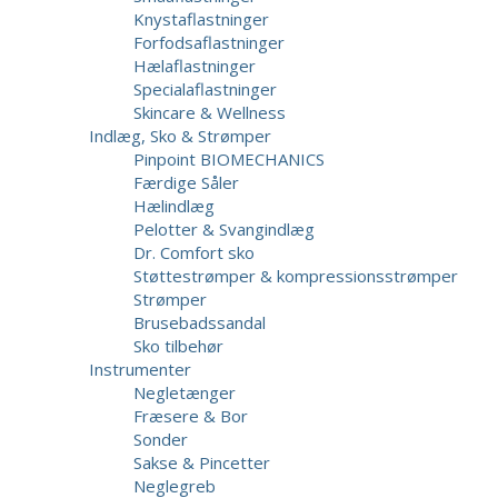
Knystaflastninger
Forfodsaflastninger
Hælaflastninger
Specialaflastninger
Skincare & Wellness
Indlæg, Sko & Strømper
Pinpoint BIOMECHANICS
Færdige Såler
Hælindlæg
Pelotter & Svangindlæg
Dr. Comfort sko
Støttestrømper & kompressionsstrømper
Strømper
Brusebadssandal
Sko tilbehør
Instrumenter
Negletænger
Fræsere & Bor
Sonder
Sakse & Pincetter
Neglegreb