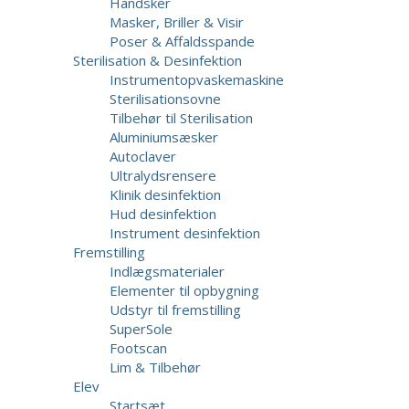
Handsker
Masker, Briller & Visir
Poser & Affaldsspande
Sterilisation & Desinfektion
Instrumentopvaskemaskine
Sterilisationsovne
Tilbehør til Sterilisation
Aluminiumsæsker
Autoclaver
Ultralydsrensere
Klinik desinfektion
Hud desinfektion
Instrument desinfektion
Fremstilling
Indlægsmaterialer
Elementer til opbygning
Udstyr til fremstilling
SuperSole
Footscan
Lim & Tilbehør
Elev
Startsæt