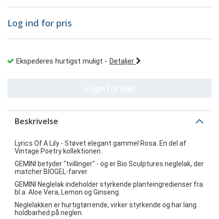
Log ind for pris
Ekspederes hurtigst muligt
-
Detaljer
Login for køb
Beskrivelse
Lyrics Of A Lily - Støvet elegant gammel Rosa. En del af
Vintage Poetry kollektionen.
GEMINI betyder "tvillinger" - og er Bio Sculptures neglelak, der
matcher BIOGEL-farver.
GEMINI Neglelak indeholder styrkende planteingredienser fra
bl.a Aloe Vera, Lemon og Ginseng.
Neglelakken er hurtigtørrende, virker styrkende og har lang
holdbarhed på neglen.