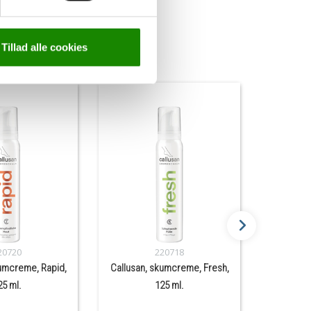
Tillad alle cookies
20720
220718
kumcreme, Rapid,
Callusan, skumcreme, Fresh,
Callus
25 ml.
125 ml.
FLE