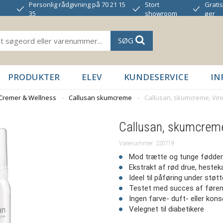
Personlig rådgivning på 70 21 15
Stort
Gratis
35
showroom
øer
SØG
PRODUKTER
ELEV
KUNDESERVICE
IN
Cremer & Wellness
-
Callusan skumcreme
-
Callusan, skumcreme, Vinu
Callusan, skumcreme
Varenummer: 220719
Mod trætte og tunge fødder
Ekstrakt af rød drue, heste
Ideel til påføring under stø
Testet med succes af føre
Ingen farve- duft- eller kon
Velegnet til diabetikere