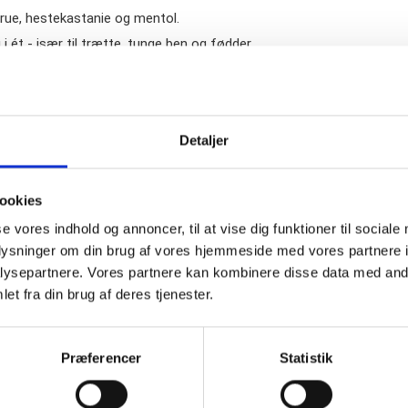
drue, hestekastanie og mentol.
i ét - især til trætte, tunge ben og fødder.
kstrakter af røde vinblade og hestekastanje.
tte eller kompressionsstrømper, da den er absolut kompatibel med all
er.
nde producenter af
støtte og kompressionsstrømper
.
Detaljer
serveringsmidler.
ookies
se vores indhold og annoncer, til at vise dig funktioner til sociale
ropylene Glycol, Prunus Amygdalus Dulcis Oil, Cetearyl Alcohol, C12-
oplysninger om din brug af vores hjemmeside med vores partnere i
l, Sodium Lauroyl Sarcosinate, C12-15 Alkyl Benzoate, Phenoxyetha
 Isopropyl Alcohol, Butyrospermum Parkii Butter, Hexyldecanol, He
ysepartnere. Vores partnere kan kombinere disse data med andr
 Ethylhexylglycerin, Hydroxyethyl Acrylate/Sodium Acryloyldimethyl
et fra din brug af deres tjenester.
nifera Leaf Extract, Polysorbate 60, Lactic Acid, Lactose, Potassi
Præferencer
Statistik