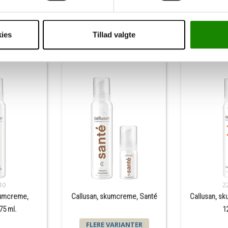
g
ies
Tillad valgte
Andre har også købt
10
2
kumcreme,
Callusan, skumcreme, Santé
Callusan, s
75 ml.
1
FLERE VARIANTER