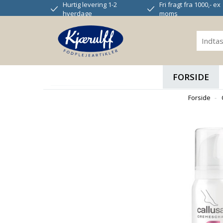
Hurtig levering 1-2
Fri fragt fra 1000,- ex
hverdage
moms
FORSIDE
Forside
-