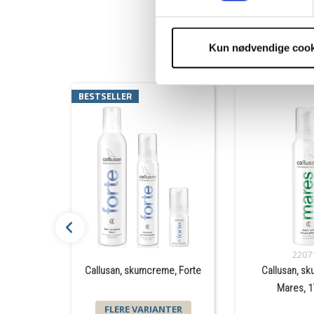
Levering og Returnerin
Kun nødvendige cook
BESTSELLER
2207
Callusan, skumcreme, Forte
Callusan, s
Mares, 1
FLERE VARIANTER