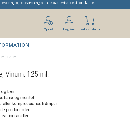
 levering og opsætning af alle patientstole til brofaste
Opret
Log ind
Indkøbskurv
bruger
FORMATION
m, 125 ml.
, Vinum, 125 ml.
 og ben
kastanie og mentol
tte eller kompressionsstrømper
nde producenter
serveringsmidler