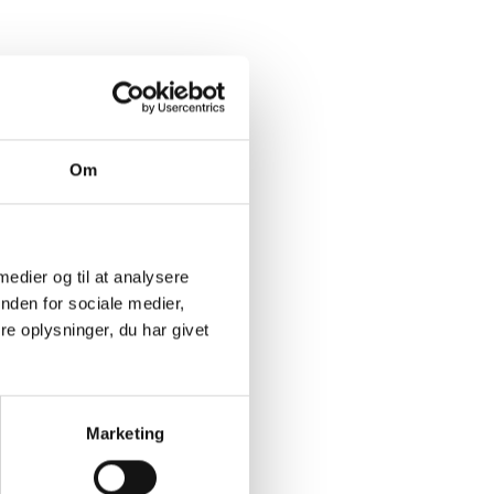
e typer materialer og fri for
Om
 medier og til at analysere
13 Alkyl Lactate, Urea,
nden for sociale medier,
nol, Propane, Aesculus
xyldecyl Laurate,
e oplysninger, du har givet
 Taurate Copolymer,
um Sorbate, Sodium Benzoate,
Marketing