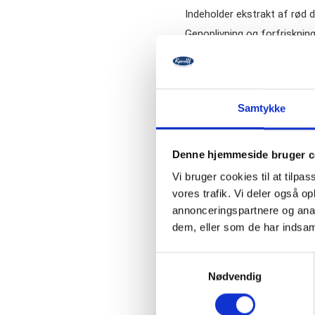
Indeholder ekstrakt af rød 
Genoplivning og forfriskning 
Callusan Vinum indeholder e
Ideel til påføring under stø
dufte og farvestoffer agent
Testet med succes af føre
Samtykke
Ingen farve- duft- eller kon
Velegnet til diabetikere.
Denne hjemmeside bruger c
Ingredienser:
Vi bruger cookies til at tilpas
Aqua, Isobutane, Glycerin, P
vores trafik. Vi deler også 
Cetearyl Glucoside, Sorbito
Hippocastanum Seed Extract,
annonceringspartnere og anal
Tocopheryl Acetate, Butane,
dem, eller som de har indsaml
Menthol, Squalane, Vitis Vi
Silica
Samtykkevalg
Nødvendig
Specifikationer