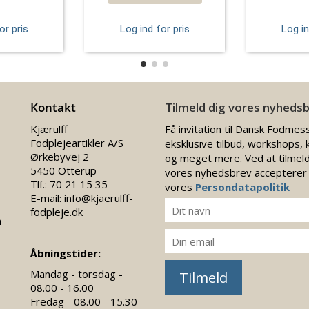
or pris
Log ind for pris
Log in
Kontakt
Tilmeld dig vores nyheds
Kjærulff
Få invitation til Dansk Fodmes
Fodplejeartikler A/S
eksklusive tilbud, workshops, 
Ørkebyvej 2
og meget mere. Ved at tilmeld
5450 Otterup
vores nyhedsbrev accepterer
Tlf.:
70 21 15 35
vores
Persondatapolitik
E-mail:
info@kjaerulff-
fodpleje.dk
n
Åbningstider:
Mandag - torsdag -
Tilmeld
08.00 - 16.00
Fredag - 08.00 - 15.30