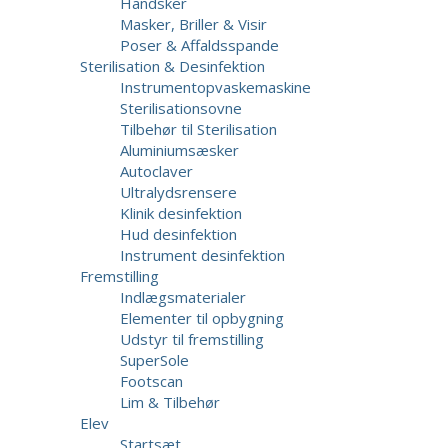
Handsker
Masker, Briller & Visir
Poser & Affaldsspande
Sterilisation & Desinfektion
Instrumentopvaskemaskine
Sterilisationsovne
Tilbehør til Sterilisation
Aluminiumsæsker
Autoclaver
Ultralydsrensere
Klinik desinfektion
Hud desinfektion
Instrument desinfektion
Fremstilling
Indlægsmaterialer
Elementer til opbygning
Udstyr til fremstilling
SuperSole
Footscan
Lim & Tilbehør
Elev
Startsæt