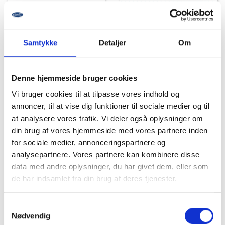
Samtykke
Detaljer
Om
Denne hjemmeside bruger cookies
SuperSole, Active, 0+0
SuperSole, Active, 1+1
Vi bruger cookies til at tilpasse vores indhold og
annoncer, til at vise dig funktioner til sociale medier og til
at analysere vores trafik. Vi deler også oplysninger om
FLERE VARIANTER
FLERE VARIANTER
din brug af vores hjemmeside med vores partnere inden
for sociale medier, annonceringspartnere og
Log ind for pris
Log ind for pris
analysepartnere. Vores partnere kan kombinere disse
data med andre oplysninger, du har givet dem, eller som
de har indsamlet fra din brug af deres tjenester.
Samtykkevalg
Nødvendig