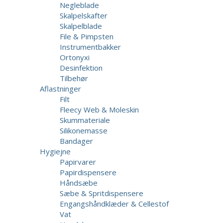
Negleblade
Skalpelskafter
Skalpelblade
File & Pimpsten
Instrumentbakker
Ortonyxi
Desinfektion
Tilbehør
Aflastninger
Filt
Fleecy Web & Moleskin
Skummateriale
Silikonemasse
Bandager
Hygiejne
Papirvarer
Papirdispensere
Håndsæbe
Sæbe & Spritdispensere
Engangshåndklæder & Cellestof
Vat