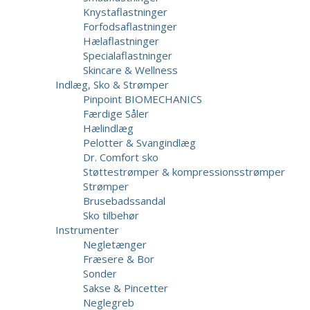
Knystaflastninger
Forfodsaflastninger
Hælaflastninger
Specialaflastninger
Skincare & Wellness
Indlæg, Sko & Strømper
Pinpoint BIOMECHANICS
Færdige Såler
Hælindlæg
Pelotter & Svangindlæg
Dr. Comfort sko
Støttestrømper & kompressionsstrømper
Strømper
Brusebadssandal
Sko tilbehør
Instrumenter
Negletænger
Fræsere & Bor
Sonder
Sakse & Pincetter
Neglegreb