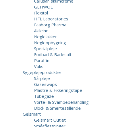
Callusan skumcreme
GEHWOL
Flexitol
HFL Laboratories
Faaborg Pharma
Akileine
Neglelakker
Negleopbygning
Specialpleje
Fodbad & Badesalt
Paraffin
Voks
Sygeplejeprodukter
Sårpleje
Gazeswaps
Plastre & Fikseringstape
Tubegaze
Vorte- & Svampebehandling
Blod- & Smertestillende
Gelsmart
Gelsmart Outlet
Småaflastninger