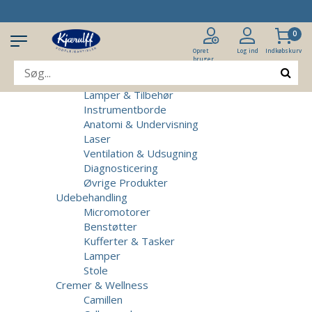
Produkter
Klinikudstyr
0
Patientstole
Massagebrikse
Opret
Log ind
Indkøbskurv
bruger
Micromotorer & Tilbehør
Behandlerstole
Lamper & Tilbehør
Instrumentborde
Anatomi & Undervisning
Laser
Ventilation & Udsugning
Diagnosticering
Øvrige Produkter
Udebehandling
Micromotorer
Benstøtter
Kufferter & Tasker
Lamper
Stole
Cremer & Wellness
Camillen