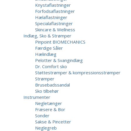
Knystaflastninger
Forfodsaflastninger
Hælaflastninger
Specialaflastninger
Skincare & Wellness
Indlæg, Sko & Strømper
Pinpoint BIOMECHANICS
Færdige Såler
Hælindlæg
Pelotter & Svangindlæg
Dr. Comfort sko
Støttestrømper & kompressionsstrømper
Strømper
Brusebadssandal
Sko tilbehør
Instrumenter
Negletænger
Fræsere & Bor
Sonder
Sakse & Pincetter
Neglegreb