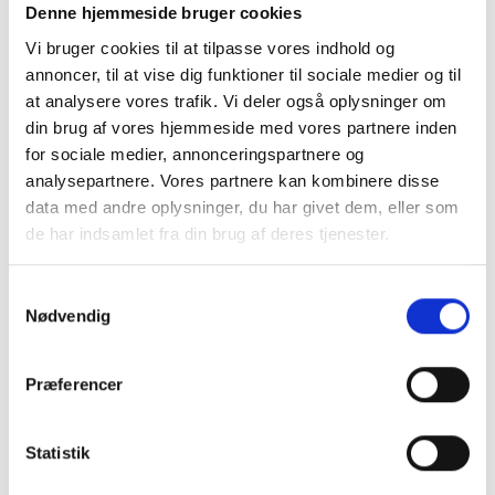
Leasing
Denne hjemmeside bruger cookies
Cookie-politik
Vi bruger cookies til at tilpasse vores indhold og
Persondatapolitik
annoncer, til at vise dig funktioner til sociale medier og til
Om Kjærulff
at analysere vores trafik. Vi deler også oplysninger om
Torben går på pension
Kurser
din brug af vores hjemmeside med vores partnere inden
for sociale medier, annonceringspartnere og
analysepartnere. Vores partnere kan kombinere disse
data med andre oplysninger, du har givet dem, eller som
de har indsamlet fra din brug af deres tjenester.
Samtykkevalg
Nødvendig
Forside
-
Aflastninger
-
Skummateriale
-
Gelsmart,
Tåstrop, One Size, 4 stk.
Præferencer
Statistik