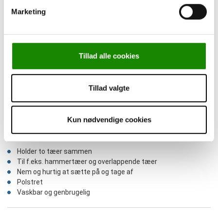
Marketing
Tillad alle cookies
Tillad valgte
Gelsmart, Tåstrop, One Size, 4 stk.
Kun nødvendige cookies
Varenummer: 266018
Holder to tæer sammen
Til f.eks. hammertæer og overlappende tæer
Nem og hurtig at sætte på og tage af
Polstret
Vaskbar og genbrugelig