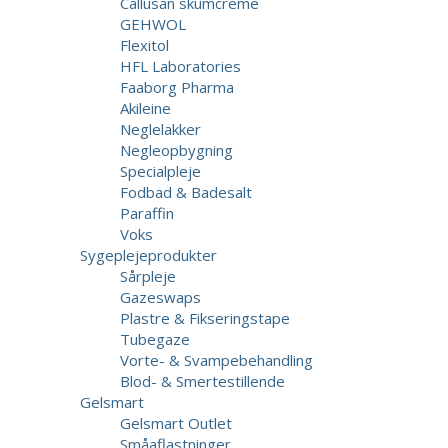
Callusan skumcreme
GEHWOL
Flexitol
HFL Laboratories
Faaborg Pharma
Akileine
Neglelakker
Negleopbygning
Specialpleje
Fodbad & Badesalt
Paraffin
Voks
Sygeplejeprodukter
Sårpleje
Gazeswaps
Plastre & Fikseringstape
Tubegaze
Vorte- & Svampebehandling
Blod- & Smertestillende
Gelsmart
Gelsmart Outlet
Småaflastninger