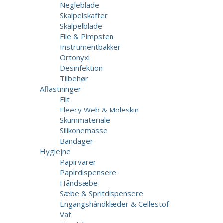
Negleblade
Skalpelskafter
Skalpelblade
File & Pimpsten
Instrumentbakker
Ortonyxi
Desinfektion
Tilbehør
Aflastninger
Filt
Fleecy Web & Moleskin
Skummateriale
Silikonemasse
Bandager
Hygiejne
Papirvarer
Papirdispensere
Håndsæbe
Sæbe & Spritdispensere
Engangshåndklæder & Cellestof
Vat