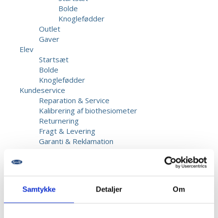
Bolde
Knoglefødder
Outlet
Gaver
Elev
Startsæt
Bolde
Knoglefødder
Kundeservice
Reparation & Service
Kalibrering af biothesiometer
Returnering
Fragt & Levering
Garanti & Reklamation
Priser
Betaling
Beskadigede forsendelser
Information
Samtykke
Detaljer
Om
Opret bruger
Kontakt os
Dansk Fodmesse