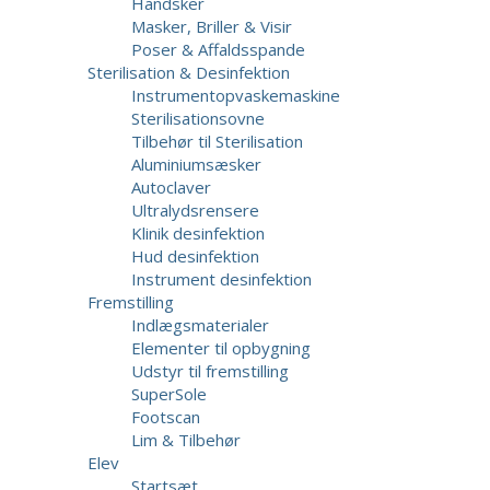
Handsker
Masker, Briller & Visir
Poser & Affaldsspande
Sterilisation & Desinfektion
Instrumentopvaskemaskine
Sterilisationsovne
Tilbehør til Sterilisation
Aluminiumsæsker
Autoclaver
Ultralydsrensere
Klinik desinfektion
Hud desinfektion
Instrument desinfektion
Fremstilling
Indlægsmaterialer
Elementer til opbygning
Udstyr til fremstilling
SuperSole
Footscan
Lim & Tilbehør
Elev
Startsæt