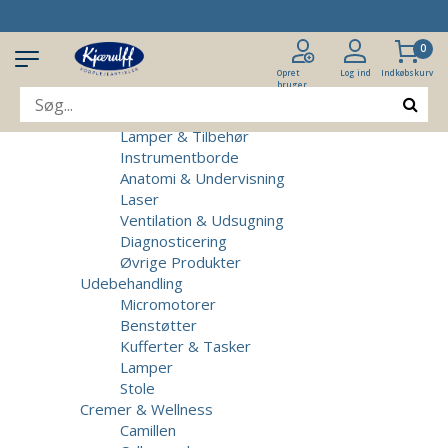
Produkter
Klinikudstyr
0
Patientstole
Massagebrikse
Opret
Log ind
Indkøbskurv
bruger
Micromotorer & Tilbehør
Behandlerstole
Lamper & Tilbehør
Instrumentborde
Anatomi & Undervisning
Laser
Ventilation & Udsugning
Diagnosticering
Øvrige Produkter
Udebehandling
Micromotorer
Benstøtter
Kufferter & Tasker
Lamper
Stole
Cremer & Wellness
Camillen