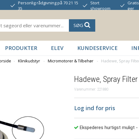
Personlig rådgivning på 70 21 15
Stort
Gratis
35
showroom
øer
SØG
PRODUKTER
ELEV
KUNDESERVICE
IN
orside
-
Klinikudstyr
-
Micromotorer & Tilbehør
-
Hadewe, Spray Filte
Hadewe, Spray Filter
Varenummer: 221880
Log ind for pris
Ekspederes hurtigst muligt
-