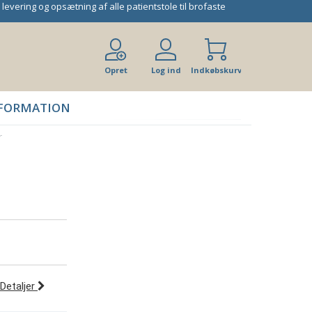
 levering og opsætning af alle patientstole til brofaste
Opret
Log ind
Indkøbskurv
bruger
FORMATION
r
Detaljer