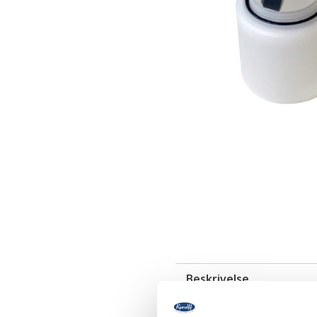
Beskrivelse
Filter til alle Hadewe's spra