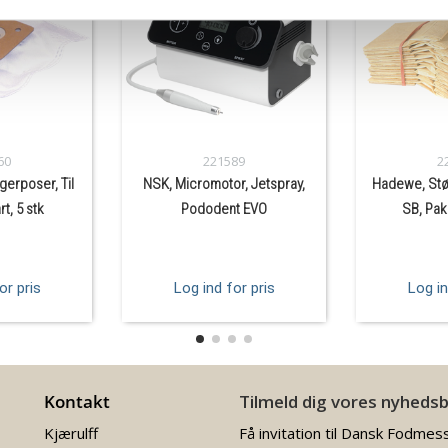
60
221589
2
gerposer, Til
NSK, Micromotor, Jetspray,
Hadewe, Stø
t, 5 stk
Pododent EVO
SB, Pak
or pris
Log ind for pris
Log in
Kontakt
Tilmeld dig vores nyheds
Kjærulff
Få invitation til Dansk Fodmes