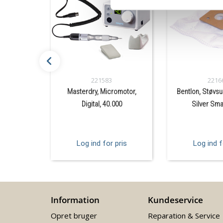
221583
2216
Masterdry, Micromotor,
Bentlon, Støvsu
Digital, 40.000
Silver Smar
Log ind for pris
Log ind f
Information
Kundeservice
Opret bruger
Reparation & Service