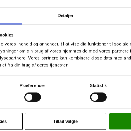
f snavs kan forurene dysen på håndstykket.
i væskebeholderen til beskyttelse.
Detaljer
 gange om året, eller når det bliver snavset.
 altid sørge for, at der aldrig kommer smudspartikler ind i beholderen
ookies
se vores indhold og annoncer, til at vise dig funktioner til sociale
oplysninger om din brug af vores hjemmeside med vores partnere i
ysepartnere. Vores partnere kan kombinere disse data med andr
et fra din brug af deres tjenester.
g
Præferencer
Statistik
Andre har også købt
ies
Tillad valgte