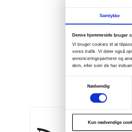
Selv de mindste partikler a
Derfor er dér et vandfilter 
Samtykke
Du bør skifte vandfilteret to
På trods af filteret skal du
Denne hjemmeside bruger c
regelmæssigt.
Vi bruger cookies til at tilpas
vores trafik. Vi deler også 
annonceringspartnere og anal
Specifikationer
dem, eller som de har indsaml
Levering og Returnerin
Samtykkevalg
Nødvendig
Kun nødvendige cook