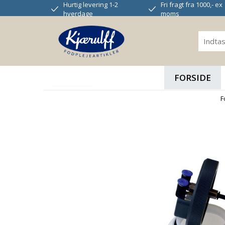
Hurtig levering 1-2
Fri fragt fra 1000,- ex
hverdage
moms
FORSIDE
F