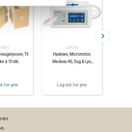
21891
229739
vsugerposer, Til
Hadewe, Micromotor,
Hadewe, 
ke á 10 stk.
Medeas 40, Sug & Lys,
Lydsvag
d for pris
Log ind for pris
Log
brev
se,