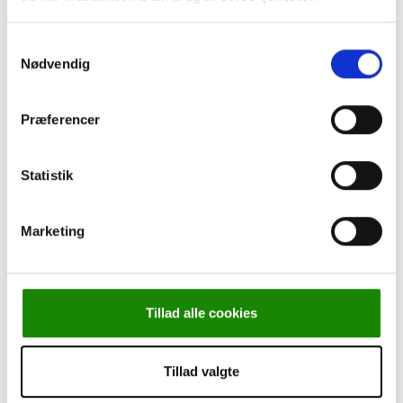
Leasing
Cookie-politik
Samtykkevalg
Persondatapolitik
Nødvendig
Om Kjærulff
Torben går på pension
Kurser
Præferencer
Statistik
Marketing
Forside
-
Klinikudstyr
-
Micromotorer & Tilbehør
-
Hadewe, Støvsugerposer, Til AS-23, Pakke á 10 stk.
Tillad alle cookies
Tillad valgte