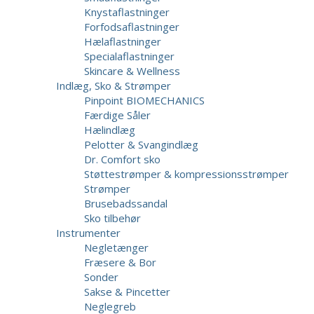
Knystaflastninger
Forfodsaflastninger
Hælaflastninger
Specialaflastninger
Skincare & Wellness
Indlæg, Sko & Strømper
Pinpoint BIOMECHANICS
Færdige Såler
Hælindlæg
Pelotter & Svangindlæg
Dr. Comfort sko
Støttestrømper & kompressionsstrømper
Strømper
Brusebadssandal
Sko tilbehør
Instrumenter
Negletænger
Fræsere & Bor
Sonder
Sakse & Pincetter
Neglegreb