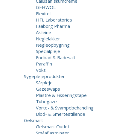
Callusan skumcreme
GEHWOL
Flexitol
HFL Laboratories
Faaborg Pharma
Akileine
Neglelakker
Negleopbygning
Specialpleje
Fodbad & Badesalt
Paraffin
Voks
Sygeplejeprodukter
Sårpleje
Gazeswaps
Plastre & Fikseringstape
Tubegaze
Vorte- & Svampebehandling
Blod- & Smertestillende
Gelsmart
Gelsmart Outlet
Småaflastninger