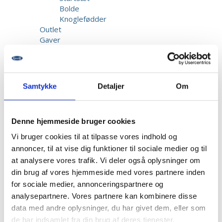
Bolde
Knoglefødder
Outlet
Gaver
Elev
Startsæt
Bolde
Knoglefødder
Samtykke
Detaljer
Om
Kundeservice
Reparation & Service
Kalibrering af biothesiometer
Denne hjemmeside bruger cookies
Returnering
Fragt & Levering
Vi bruger cookies til at tilpasse vores indhold og
Garanti & Reklamation
annoncer, til at vise dig funktioner til sociale medier og til
Priser
at analysere vores trafik. Vi deler også oplysninger om
Betaling
din brug af vores hjemmeside med vores partnere inden
Beskadigede forsendelser
for sociale medier, annonceringspartnere og
Information
Opret bruger
analysepartnere. Vores partnere kan kombinere disse
Kontakt os
data med andre oplysninger, du har givet dem, eller som
Dansk Fodmesse
de har indsamlet fra din brug af deres tjenester.