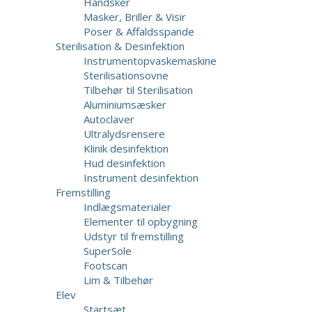
Handsker
Masker, Briller & Visir
Poser & Affaldsspande
Sterilisation & Desinfektion
Instrumentopvaskemaskine
Sterilisationsovne
Tilbehør til Sterilisation
Aluminiumsæsker
Autoclaver
Ultralydsrensere
Klinik desinfektion
Hud desinfektion
Instrument desinfektion
Fremstilling
Indlægsmaterialer
Elementer til opbygning
Udstyr til fremstilling
SuperSole
Footscan
Lim & Tilbehør
Elev
Startsæt