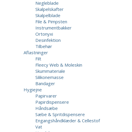
Negleblade
Skalpelskafter
Skalpelblade
File & Pimpsten
Instrumentbakker
Ortonyxi
Desinfektion
Tilbehør
Aflastninger
Filt
Fleecy Web & Moleskin
Skummateriale
Silikonemasse
Bandager
Hygiejne
Papirvarer
Papirdispensere
Håndsæbe
Sæbe & Spritdispensere
Engangshåndklæder & Cellestof
Vat