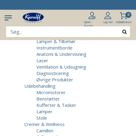
Produkter
Klinikudstyr
0
Patientstole
Massagebrikse
Opret
Log ind
Indkøbskurv
bruger
Micromotorer & Tilbehør
Behandlerstole
Lamper & Tilbehør
Instrumentborde
Anatomi & Undervisning
Laser
Ventilation & Udsugning
Diagnosticering
Øvrige Produkter
Udebehandling
Micromotorer
Benstøtter
Kufferter & Tasker
Lamper
Stole
Cremer & Wellness
Camillen