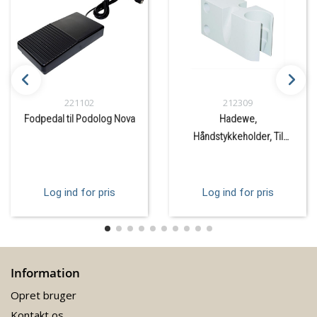
221102
212309
Fodpedal til Podolog Nova
Hadewe,
Håndstykkeholder, Til
montage på bord
Log ind for pris
Log ind for pris
Information
Opret bruger
Kontakt os