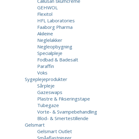
Callusan skumcreme
GEHWOL
Flexitol
HFL Laboratories
Faaborg Pharma
Akileine
Neglelakker
Negleopbygning
Specialpleje
Fodbad & Badesalt
Paraffin
Voks
Sygeplejeprodukter
Sårpleje
Gazeswaps
Plastre & Fikseringstape
Tubegaze
Vorte- & Svampebehandling
Blod- & Smertestillende
Gelsmart
Gelsmart Outlet
Småaflastninger