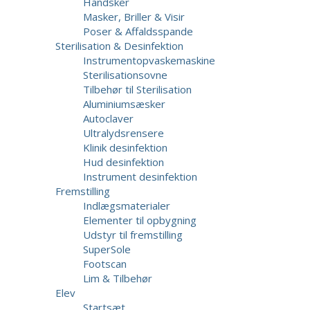
Handsker
Masker, Briller & Visir
Poser & Affaldsspande
Sterilisation & Desinfektion
Instrumentopvaskemaskine
Sterilisationsovne
Tilbehør til Sterilisation
Aluminiumsæsker
Autoclaver
Ultralydsrensere
Klinik desinfektion
Hud desinfektion
Instrument desinfektion
Fremstilling
Indlægsmaterialer
Elementer til opbygning
Udstyr til fremstilling
SuperSole
Footscan
Lim & Tilbehør
Elev
Startsæt