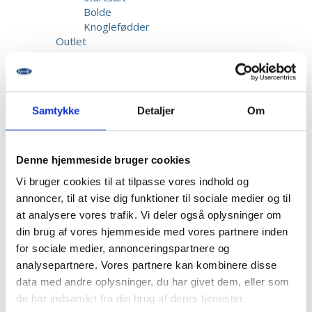
Bolde
Knoglefødder
Outlet
Gaver
Elev
Startsæt
Bolde
Samtykke
Detaljer
Om
Knoglefødder
Kundeservice
Reparation & Service
Kalibrering af biothesiometer
Denne hjemmeside bruger cookies
Returnering
Vi bruger cookies til at tilpasse vores indhold og
Fragt & Levering
annoncer, til at vise dig funktioner til sociale medier og til
Garanti & Reklamation
at analysere vores trafik. Vi deler også oplysninger om
Priser
Betaling
din brug af vores hjemmeside med vores partnere inden
Beskadigede forsendelser
for sociale medier, annonceringspartnere og
Information
analysepartnere. Vores partnere kan kombinere disse
Opret bruger
data med andre oplysninger, du har givet dem, eller som
Kontakt os
de har indsamlet fra din brug af deres tjenester.
Dansk Fodmesse