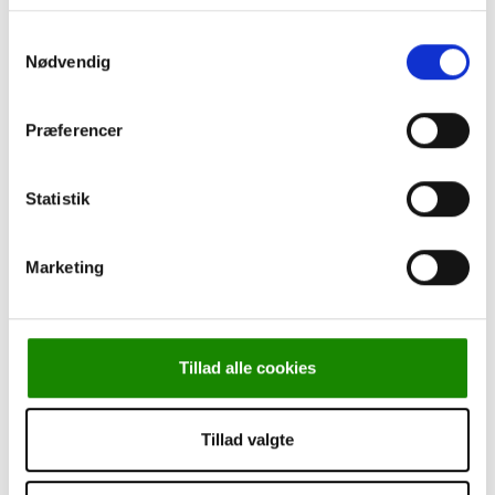
Leasing
Cookie-politik
Samtykkevalg
Persondatapolitik
Nødvendig
Om Kjærulff
Torben går på pension
Kurser
Præferencer
Statistik
Marketing
Forside
-
Instrumenter
-
Fræsere & Bor
-
Hulbor, Takker,
027
Tillad alle cookies
Tillad valgte