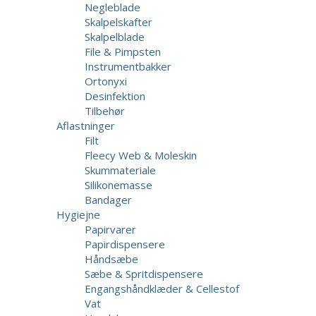
Negleblade
Skalpelskafter
Skalpelblade
File & Pimpsten
Instrumentbakker
Ortonyxi
Desinfektion
Tilbehør
Aflastninger
Filt
Fleecy Web & Moleskin
Skummateriale
Silikonemasse
Bandager
Hygiejne
Papirvarer
Papirdispensere
Håndsæbe
Sæbe & Spritdispensere
Engangshåndklæder & Cellestof
Vat