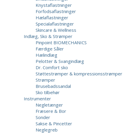
Knystaflastninger
Forfodsaflastninger
Hælaflastninger
Specialaflastninger
Skincare & Wellness
Indlæg, Sko & Strømper
Pinpoint BIOMECHANICS
Færdige Såler
Hælindlæg
Pelotter & Svangindlæg
Dr. Comfort sko
Støttestrømper & kompressionsstrømper
Strømper
Brusebadssandal
Sko tilbehør
Instrumenter
Negletænger
Fræsere & Bor
Sonder
Sakse & Pincetter
Neglegreb