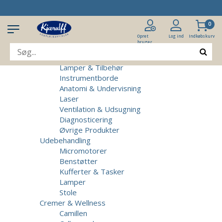
Produkter
Klinikudstyr
0
Patientstole
Massagebrikse
Opret
Log ind
Indkøbskurv
bruger
Micromotorer & Tilbehør
Behandlerstole
Lamper & Tilbehør
Instrumentborde
Anatomi & Undervisning
Laser
Ventilation & Udsugning
Diagnosticering
Øvrige Produkter
Udebehandling
Micromotorer
Benstøtter
Kufferter & Tasker
Lamper
Stole
Cremer & Wellness
Camillen