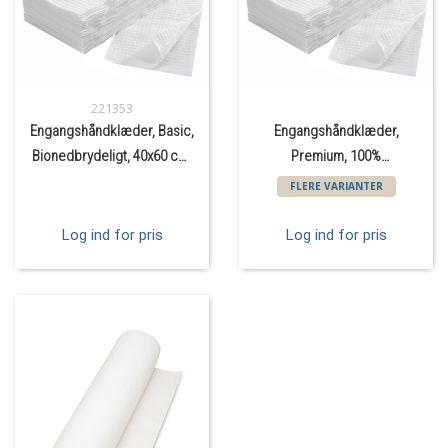
221353
Engangshåndklæder, Basic,
Engangshåndklæder,
Bionedbrydeligt, 40x60 cm.
Premium, 100%
50 stk.
Bionedbrydelige
FLERE VARIANTER
Log ind for pris
Log ind for pris