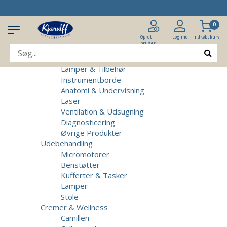
Produkter
Klinikudstyr
0
Patientstole
Massagebrikse
Opret
Log ind
Indkøbskurv
bruger
Micromotorer & Tilbehør
Behandlerstole
Lamper & Tilbehør
Instrumentborde
Anatomi & Undervisning
Laser
Ventilation & Udsugning
Diagnosticering
Øvrige Produkter
Udebehandling
Micromotorer
Benstøtter
Kufferter & Tasker
Lamper
Stole
Cremer & Wellness
Camillen