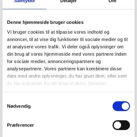
Samtykke
Detaljer
Om
Leasing
Cookie-politik
Persondatapolitik
Om Kjærulff
Denne hjemmeside bruger cookies
Torben går på pension
Vi bruger cookies til at tilpasse vores indhold og
Kurser
annoncer, til at vise dig funktioner til sociale medier og til
at analysere vores trafik. Vi deler også oplysninger om
din brug af vores hjemmeside med vores partnere inden
for sociale medier, annonceringspartnere og
analysepartnere. Vores partnere kan kombinere disse
data med andre oplysninger, du har givet dem, eller som
de har indsamlet fra din brug af deres tjenester.
Forside
-
Engangshåndklæder & Cellestof
Samtykkevalg
Filter
7 PRODUKTER
Nødvendig
Præferencer