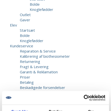
Bolde
Knoglefødder
Outlet
Gaver
Elev
Startsæt
Bolde
Knoglefødder
Kundeservice
Reparation & Service
Kalibrering af biothesiometer
Returnering
Fragt & Levering
Garanti & Reklamation
Priser
Betaling
Beskadigede forsendelser
Information
Opret bruger
Kontakt os
Dansk Fodmesse