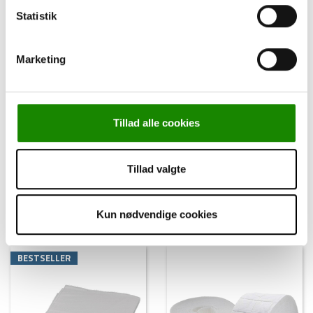
Statistik
Marketing
221349
221344
Tillad alle cookies
Blodtagningsunderlag, 2
Cellestofvat, Ubleget, 20 x
lags, 37 x 50 cm, 150 stk.
30 cm, 5 kg.
Tillad valgte
Log ind for pris
Log ind for pris
Kun nødvendige cookies
BESTSELLER