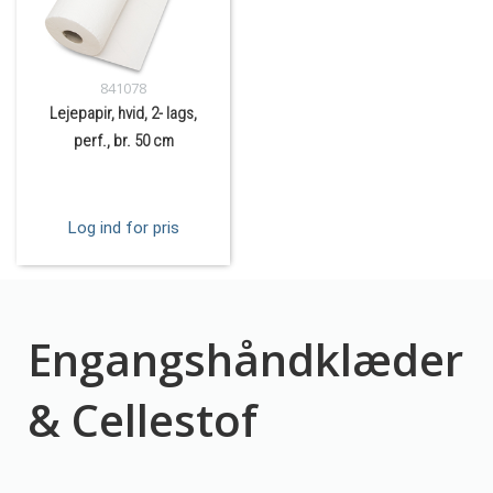
841078
Lejepapir, hvid, 2- lags,
perf., br. 50 cm
Log ind for pris
Engangshåndklæder
& Cellestof