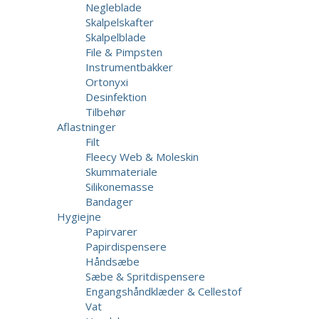
Negleblade
Skalpelskafter
Skalpelblade
File & Pimpsten
Instrumentbakker
Ortonyxi
Desinfektion
Tilbehør
Aflastninger
Filt
Fleecy Web & Moleskin
Skummateriale
Silikonemasse
Bandager
Hygiejne
Papirvarer
Papirdispensere
Håndsæbe
Sæbe & Spritdispensere
Engangshåndklæder & Cellestof
Vat