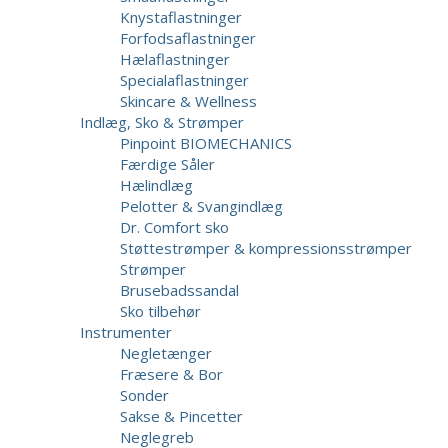
Knystaflastninger
Forfodsaflastninger
Hælaflastninger
Specialaflastninger
Skincare & Wellness
Indlæg, Sko & Strømper
Pinpoint BIOMECHANICS
Færdige Såler
Hælindlæg
Pelotter & Svangindlæg
Dr. Comfort sko
Støttestrømper & kompressionsstrømper
Strømper
Brusebadssandal
Sko tilbehør
Instrumenter
Negletænger
Fræsere & Bor
Sonder
Sakse & Pincetter
Neglegreb