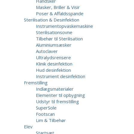
Handsker
Masker, Briller & Visir
Poser & Affaldsspande
Sterilisation & Desinfektion
Instrumentopvaskemaskine
Sterilisationsovne
Tilbehør til Sterilisation
Aluminiumsæsker
Autoclaver
Ultralydsrensere
Klinik desinfektion
Hud desinfektion
Instrument desinfektion
Fremstilling
Indlægsmaterialer
Elementer til opbygning
Udstyr til fremstilling
SuperSole
Footscan
Lim & Tilbehør
Elev
Startsæt