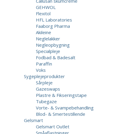
Callusan skumcreme
GEHWOL
Flexitol
HFL Laboratories
Faaborg Pharma
Akileine
Neglelakker
Negleopbygning
Specialpleje
Fodbad & Badesalt
Paraffin
Voks
Sygeplejeprodukter
Sårpleje
Gazeswaps
Plastre & Fikseringstape
Tubegaze
Vorte- & Svampebehandling
Blod- & Smertestillende
Gelsmart
Gelsmart Outlet
Småaflastninger