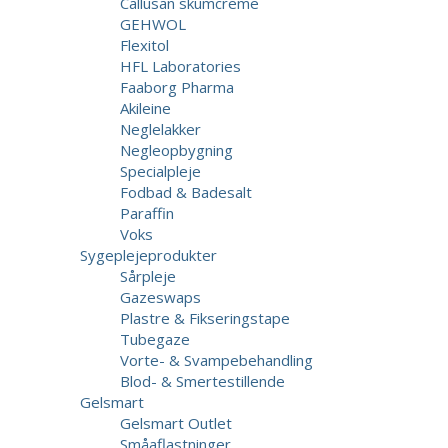
Callusan skumcreme
GEHWOL
Flexitol
HFL Laboratories
Faaborg Pharma
Akileine
Neglelakker
Negleopbygning
Specialpleje
Fodbad & Badesalt
Paraffin
Voks
Sygeplejeprodukter
Sårpleje
Gazeswaps
Plastre & Fikseringstape
Tubegaze
Vorte- & Svampebehandling
Blod- & Smertestillende
Gelsmart
Gelsmart Outlet
Småaflastninger