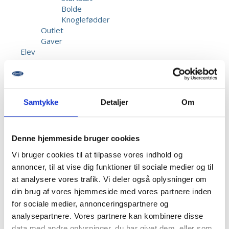
Bolde
Knoglefødder
Outlet
Gaver
Elev
Startsæt
Bolde
Knoglefødder
Kundeservice
Samtykke
Detaljer
Om
Reparation & Service
Kalibrering af biothesiometer
Returnering
Fragt & Levering
Denne hjemmeside bruger cookies
Garanti & Reklamation
Vi bruger cookies til at tilpasse vores indhold og
Priser
annoncer, til at vise dig funktioner til sociale medier og til
Betaling
at analysere vores trafik. Vi deler også oplysninger om
Beskadigede forsendelser
Information
din brug af vores hjemmeside med vores partnere inden
Opret bruger
for sociale medier, annonceringspartnere og
Kontakt os
analysepartnere. Vores partnere kan kombinere disse
Dansk Fodmesse
data med andre oplysninger, du har givet dem, eller som