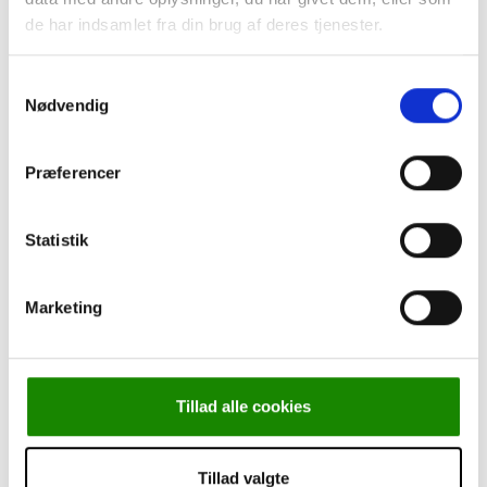
Leasing
de har indsamlet fra din brug af deres tjenester.
Cookie-politik
Persondatapolitik
Om Kjærulff
Samtykkevalg
Torben går på pension
Nødvendig
Kurser
Præferencer
Statistik
Marketing
Forside
-
Klinikudstyr
-
Lamper & Tilbehør
-
Luxo, Håndtag
til KFM, LED
Tillad alle cookies
Tillad valgte