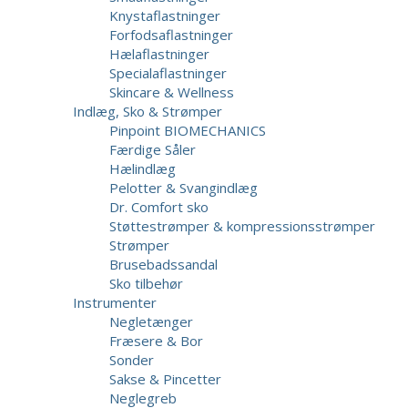
Knystaflastninger
Forfodsaflastninger
Hælaflastninger
Specialaflastninger
Skincare & Wellness
Indlæg, Sko & Strømper
Pinpoint BIOMECHANICS
Færdige Såler
Hælindlæg
Pelotter & Svangindlæg
Dr. Comfort sko
Støttestrømper & kompressionsstrømper
Strømper
Brusebadssandal
Sko tilbehør
Instrumenter
Negletænger
Fræsere & Bor
Sonder
Sakse & Pincetter
Neglegreb