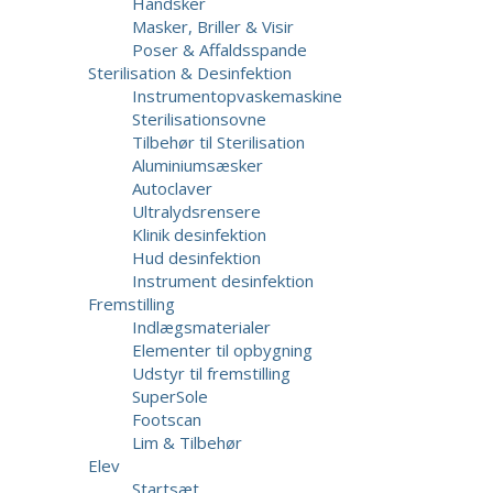
Handsker
Masker, Briller & Visir
Poser & Affaldsspande
Sterilisation & Desinfektion
Instrumentopvaskemaskine
Sterilisationsovne
Tilbehør til Sterilisation
Aluminiumsæsker
Autoclaver
Ultralydsrensere
Klinik desinfektion
Hud desinfektion
Instrument desinfektion
Fremstilling
Indlægsmaterialer
Elementer til opbygning
Udstyr til fremstilling
SuperSole
Footscan
Lim & Tilbehør
Elev
Startsæt