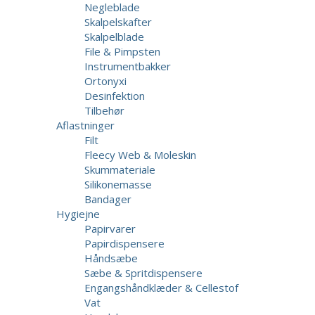
Negleblade
Skalpelskafter
Skalpelblade
File & Pimpsten
Instrumentbakker
Ortonyxi
Desinfektion
Tilbehør
Aflastninger
Filt
Fleecy Web & Moleskin
Skummateriale
Silikonemasse
Bandager
Hygiejne
Papirvarer
Papirdispensere
Håndsæbe
Sæbe & Spritdispensere
Engangshåndklæder & Cellestof
Vat