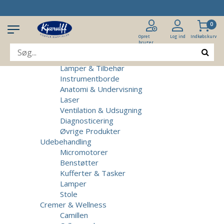
Produkter
Klinikudstyr
0
Patientstole
Massagebrikse
Opret
Log ind
Indkøbskurv
bruger
Micromotorer & Tilbehør
Behandlerstole
Lamper & Tilbehør
Instrumentborde
Anatomi & Undervisning
Laser
Ventilation & Udsugning
Diagnosticering
Øvrige Produkter
Udebehandling
Micromotorer
Benstøtter
Kufferter & Tasker
Lamper
Stole
Cremer & Wellness
Camillen