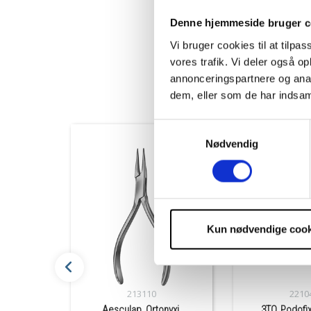
Specifikationer
Denne hjemmeside bruger c
Levering og Returnerin
Vi bruger cookies til at tilpas
vores trafik. Vi deler også 
annonceringspartnere og anal
dem, eller som de har indsaml
Samtykkevalg
Nødvendig
Kun nødvendige cook
213110
2210
Aesculap, Ortonyxi,
3TO, Podofix