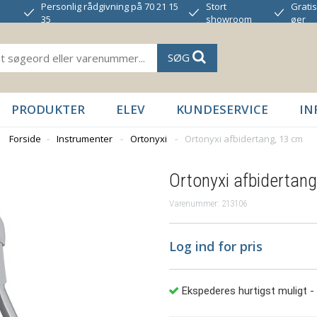
Personlig rådgivning på 70 21 15
Stort
Gratis
35
showroom
øer
SØG
PRODUKTER
ELEV
KUNDESERVICE
IN
Forside
-
Instrumenter
-
Ortonyxi
-
Ortonyxi afbidertang, 13 cm
Ortonyxi afbidertan
Varenummer: 213106
Log ind for pris
Ekspederes hurtigst muligt
-