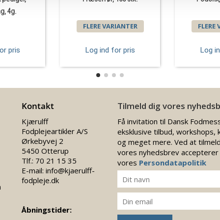
g, 4g.
FLERE VARIANTER
FLERE 
or pris
Log ind for pris
Log in
Kontakt
Tilmeld dig vores nyheds
Kjærulff
Få invitation til Dansk Fodmes
Fodplejeartikler A/S
eksklusive tilbud, workshops, 
Ørkebyvej 2
og meget mere. Ved at tilmeld
5450 Otterup
vores nyhedsbrev accepterer
Tlf.:
70 21 15 35
vores
Persondatapolitik
E-mail:
info@kjaerulff-
fodpleje.dk
n
Åbningstider: