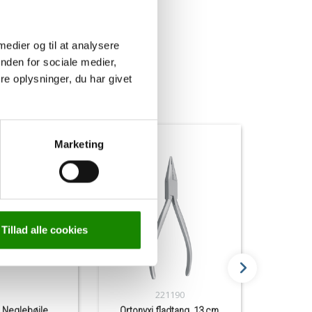
 medier og til at analysere
nden for sociale medier,
e oplysninger, du har givet
Marketing
Tillad alle cookies
221190
, Neglebøjle
Ortonyxi fladtang, 13 cm,
Unguisa