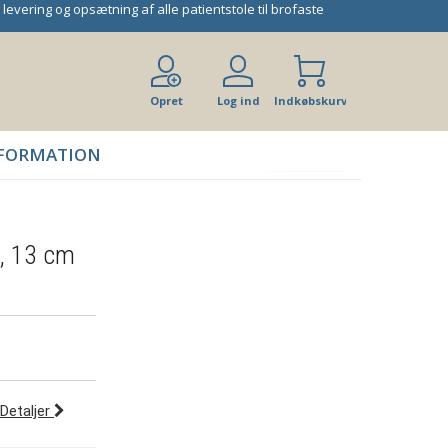
 levering og opsætning af alle patientstole til brofaste
Opret
Log ind
Indkøbskurv
bruger
FORMATION
g, 13 cm
Detaljer