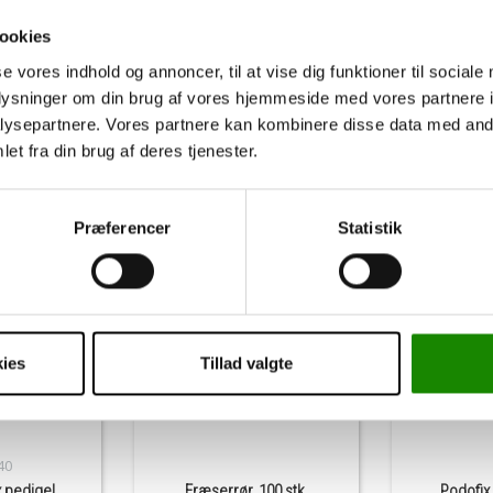
ookies
g
se vores indhold og annoncer, til at vise dig funktioner til sociale
oplysninger om din brug af vores hjemmeside med vores partnere i
ysepartnere. Vores partnere kan kombinere disse data med andr
Andre har også købt
et fra din brug af deres tjenester.
Præferencer
Statistik
ies
Tillad valgte
40
 pedigel,
Fræserrør, 100 stk.
Podofix