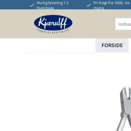
Hurtig levering 1-2
Fri fragt fra 1000,- ex
hverdage
moms
FORSIDE