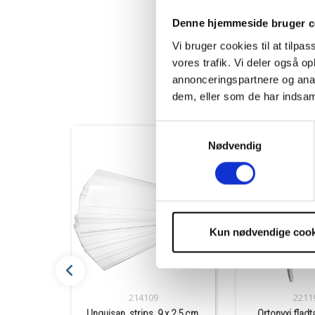
Specifikationer
Denne hjemmeside bruger c
Levering og Returnerin
Vi bruger cookies til at tilpas
vores trafik. Vi deler også 
annonceringspartnere og anal
dem, eller som de har indsaml
Samtykkevalg
Nødvendig
Kun nødvendige cook
214109
2211
Unguisan, strips, 9 x 2,5 cm,
Ortonyxi fladt