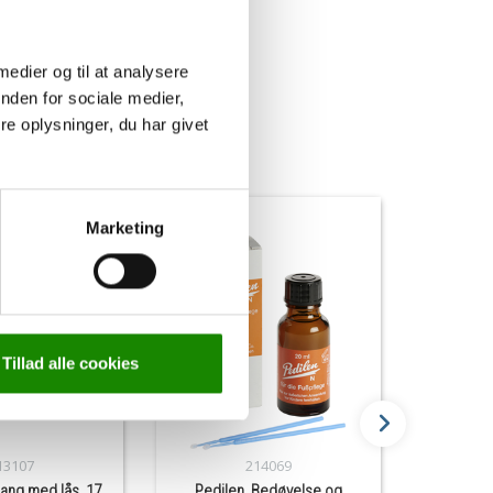
 medier og til at analysere
nden for sociale medier,
e oplysninger, du har givet
Marketing
Tillad alle cookies
13107
214069
tang med lås, 17
Pedilen, Bedøvelse og
Affedtni