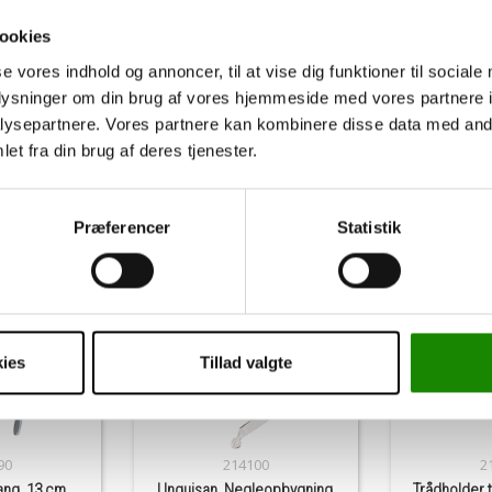
ookies
g
se vores indhold og annoncer, til at vise dig funktioner til sociale
oplysninger om din brug af vores hjemmeside med vores partnere i
ysepartnere. Vores partnere kan kombinere disse data med andr
Andre har også købt
et fra din brug af deres tjenester.
Præferencer
Statistik
ies
Tillad valgte
90
214100
2
ang, 13 cm,
Unguisan, Negleopbygning,
Trådholder 