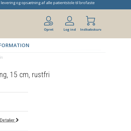
 levering og opsætning af alle patientstole til brofaste
Opret
Log ind
Indkøbskurv
bruger
FORMATION
ri
ng, 15 cm, rustfri
Detaljer