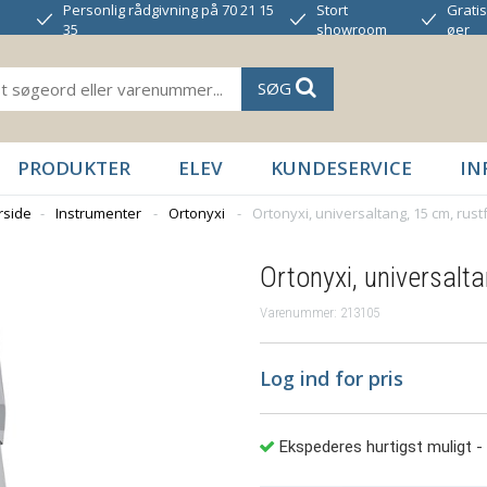
Personlig rådgivning på 70 21 15
Stort
Gratis
35
showroom
øer
SØG
PRODUKTER
ELEV
KUNDESERVICE
IN
rside
-
Instrumenter
-
Ortonyxi
-
Ortonyxi, universaltang, 15 cm, rustf
Ortonyxi, universalta
Varenummer: 213105
Log ind for pris
Ekspederes hurtigst muligt
-