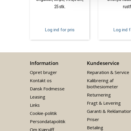
25 stk.
rustf
Log ind for pris
Log ind f
Information
Kundeservice
Opret bruger
Reparation & Service
Kontakt os
Kalibrering af
biothesiometer
Dansk Fodmesse
Returnering
Leasing
Fragt & Levering
Links
Garanti & Reklamatio
Cookie-politik
Priser
Persondatapolitik
Betaling
Om Kjærulff