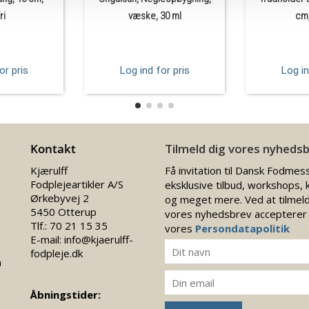
ri
væske, 30 ml
cm,
or pris
Log ind for pris
Log in
Kontakt
Tilmeld dig vores nyheds
Kjærulff
Få invitation til Dansk Fodmes
Fodplejeartikler A/S
eksklusive tilbud, workshops, 
Ørkebyvej 2
og meget mere. Ved at tilmeld
5450 Otterup
vores nyhedsbrev accepterer
Tlf.:
70 21 15 35
vores
Persondatapolitik
E-mail:
info@kjaerulff-
fodpleje.dk
n
Åbningstider: