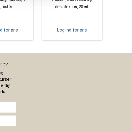
 rustfri
desinfektion, 20 ml.
d for pris
Log ind for pris
Log
brev
se,
kurser
e dig
 du