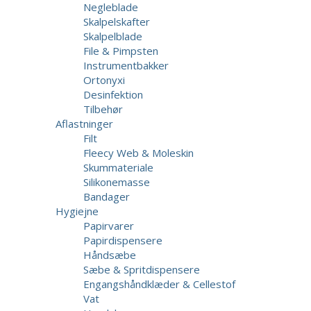
Negleblade
Skalpelskafter
Skalpelblade
File & Pimpsten
Instrumentbakker
Ortonyxi
Desinfektion
Tilbehør
Aflastninger
Filt
Fleecy Web & Moleskin
Skummateriale
Silikonemasse
Bandager
Hygiejne
Papirvarer
Papirdispensere
Håndsæbe
Sæbe & Spritdispensere
Engangshåndklæder & Cellestof
Vat