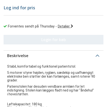
Log ind for pris
Forventes sendt på Thursday
-
Detaljer
Login for køb
Beskrivelse
Stabil, komfortabel og funktionel patientstol.
5 motorer styrer højden, ryglæn, sædekip og uafhængigt
elektriske ben støtter der kan forlænges, samt roterer 90
grader.
Patienstolen har desuden vendbare armlæn for let
indstigning. Stolen kan lægges fladt ned og har "åndehul"
i hovestøtten.
Løftekapacitet: 180 kg.