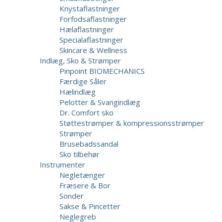
Knystaflastninger
Forfodsaflastninger
Hælaflastninger
Specialaflastninger
Skincare & Wellness
Indlæg, Sko & Strømper
Pinpoint BIOMECHANICS
Færdige Såler
Hælindlæg
Pelotter & Svangindlæg
Dr. Comfort sko
Støttestrømper & kompressionsstrømper
Strømper
Brusebadssandal
Sko tilbehør
Instrumenter
Negletænger
Fræsere & Bor
Sonder
Sakse & Pincetter
Neglegreb