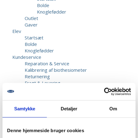
Bolde
Knoglefødder
Outlet
Gaver
Elev
Startsæt
Bolde
Knoglefødder
Kundeservice
Reparation & Service
Kalibrering af biothesiometer
Returnering
Fragt & Levering
Garanti & Reklamation
Priser
Betaling
Beskadigede forsendelser
Samtykke
Detaljer
Om
Information
Opret bruger
Kontakt os
Denne hjemmeside bruger cookies
Dansk Fodmesse