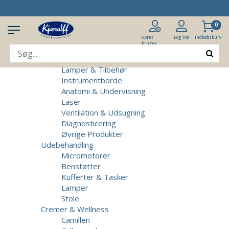
Produkter
Klinikudstyr
0
Patientstole
Massagebrikse
Opret
Log ind
Indkøbskurv
bruger
Micromotorer & Tilbehør
Behandlerstole
Lamper & Tilbehør
Instrumentborde
Anatomi & Undervisning
Laser
Ventilation & Udsugning
Diagnosticering
Øvrige Produkter
Udebehandling
Micromotorer
Benstøtter
Kufferter & Tasker
Lamper
Stole
Cremer & Wellness
Camillen