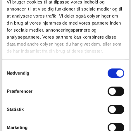
Vi bruger cookies til at tilpasse vores indhold og
Leasing
Cookie-politik
annoncer, til at vise dig funktioner til sociale medier og til
Persondatapolitik
at analysere vores trafik. Vi deler også oplysninger om
Om Kjærulff
din brug af vores hjemmeside med vores partnere inden
Torben går på pension
for sociale medier, annonceringspartnere og
Kurser
analysepartnere. Vores partnere kan kombinere disse
data med andre oplysninger, du har givet dem, eller som
de har indsamlet fra din brug af deres tjenester.
Samtykkevalg
Nødvendig
Forside
-
Klinikudstyr
-
Patientstole
-
Pedi Royal 5,
Patientstol med 5 motorer
Præferencer
Statistik
Marketing