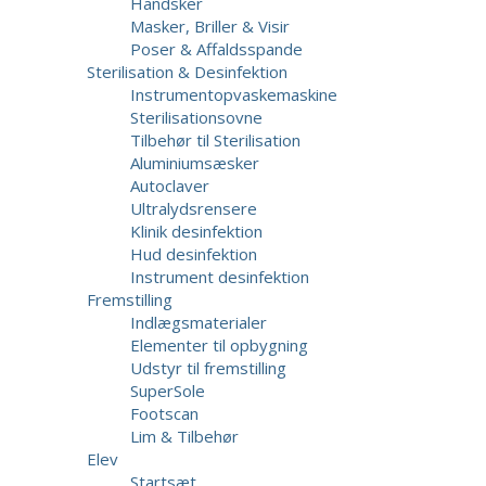
Handsker
Masker, Briller & Visir
Poser & Affaldsspande
Sterilisation & Desinfektion
Instrumentopvaskemaskine
Sterilisationsovne
Tilbehør til Sterilisation
Aluminiumsæsker
Autoclaver
Ultralydsrensere
Klinik desinfektion
Hud desinfektion
Instrument desinfektion
Fremstilling
Indlægsmaterialer
Elementer til opbygning
Udstyr til fremstilling
SuperSole
Footscan
Lim & Tilbehør
Elev
Startsæt