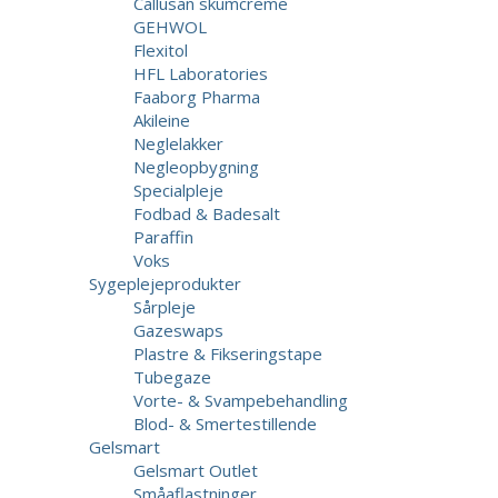
Callusan skumcreme
GEHWOL
Flexitol
HFL Laboratories
Faaborg Pharma
Akileine
Neglelakker
Negleopbygning
Specialpleje
Fodbad & Badesalt
Paraffin
Voks
Sygeplejeprodukter
Sårpleje
Gazeswaps
Plastre & Fikseringstape
Tubegaze
Vorte- & Svampebehandling
Blod- & Smertestillende
Gelsmart
Gelsmart Outlet
Småaflastninger