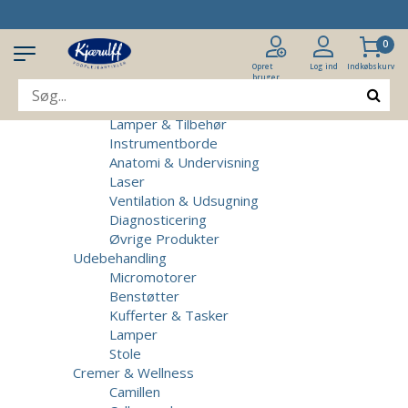
Produkter
Klinikudstyr
0
Patientstole
Massagebrikse
Opret
Log ind
Indkøbskurv
bruger
Micromotorer & Tilbehør
Behandlerstole
Lamper & Tilbehør
Instrumentborde
Anatomi & Undervisning
Laser
Ventilation & Udsugning
Diagnosticering
Øvrige Produkter
Udebehandling
Micromotorer
Benstøtter
Kufferter & Tasker
Lamper
Stole
Cremer & Wellness
Camillen