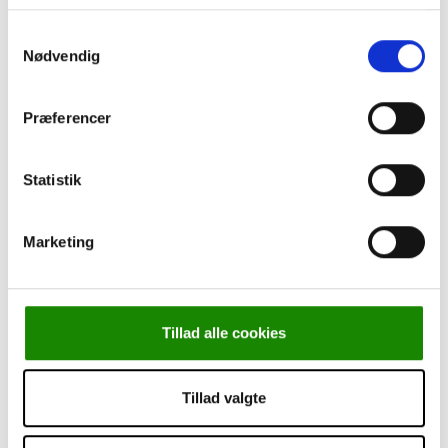
Leasing
Cookie-politik
Samtykkevalg
Persondatapolitik
Nødvendig
Om Kjærulff
Torben går på pension
Kurser
Præferencer
Statistik
Marketing
Forside
-
Klinikudstyr
-
Diagnosticering
-
Reflekshammer,
Drejerine, 20 cm
Tillad alle cookies
Tillad valgte