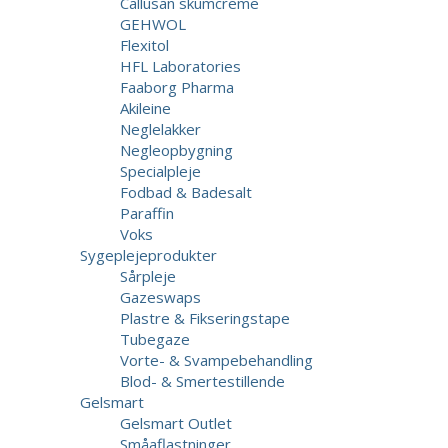
Callusan skumcreme
GEHWOL
Flexitol
HFL Laboratories
Faaborg Pharma
Akileine
Neglelakker
Negleopbygning
Specialpleje
Fodbad & Badesalt
Paraffin
Voks
Sygeplejeprodukter
Sårpleje
Gazeswaps
Plastre & Fikseringstape
Tubegaze
Vorte- & Svampebehandling
Blod- & Smertestillende
Gelsmart
Gelsmart Outlet
Småaflastninger