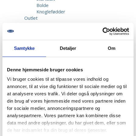
Bolde
Knoglefødder
Outlet
Gaver
Elev
Startsæt
Bolde
Samtykke
Detaljer
Om
Knoglefødder
Kundeservice
Reparation & Service
Kalibrering af biothesiometer
Denne hjemmeside bruger cookies
Returnering
Vi bruger cookies til at tilpasse vores indhold og
Fragt & Levering
annoncer, til at vise dig funktioner til sociale medier og til
Garanti & Reklamation
at analysere vores trafik. Vi deler også oplysninger om
Priser
Betaling
din brug af vores hjemmeside med vores partnere inden
Beskadigede forsendelser
for sociale medier, annonceringspartnere og
Information
analysepartnere. Vores partnere kan kombinere disse
Opret bruger
data med andre oplysninger, du har givet dem, eller som
Kontakt os
de har indsamlet fra din brug af deres tjenester.
Dansk Fodmesse