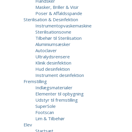
Handsker
Masker, Briller & Visir
Poser & Affaldsspande
Sterilisation & Desinfektion
Instrumentopvaskemaskine
Sterilisationsovne
Tilbehør til Sterilisation
Aluminiumsæsker
Autoclaver
Ultralydsrensere
Klinik desinfektion
Hud desinfektion
Instrument desinfektion
Fremstilling
Indlægsmaterialer
Elementer til opbygning
Udstyr til fremstilling
SuperSole
Footscan
Lim & Tilbehør
Elev
Startsæt