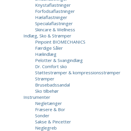
Knystaflastninger
Forfodsaflastninger
Hælaflastninger
Specialaflastninger
Skincare & Wellness
Indlæg, Sko & Strømper
Pinpoint BIOMECHANICS
Færdige Såler
Hælindlæg
Pelotter & Svangindlæg
Dr. Comfort sko
Støttestrømper & kompressionsstrømper
Strømper
Brusebadssandal
Sko tilbehør
Instrumenter
Negletænger
Fræsere & Bor
Sonder
Sakse & Pincetter
Neglegreb