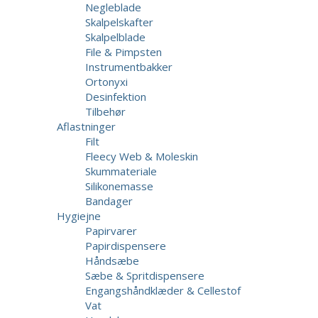
Negleblade
Skalpelskafter
Skalpelblade
File & Pimpsten
Instrumentbakker
Ortonyxi
Desinfektion
Tilbehør
Aflastninger
Filt
Fleecy Web & Moleskin
Skummateriale
Silikonemasse
Bandager
Hygiejne
Papirvarer
Papirdispensere
Håndsæbe
Sæbe & Spritdispensere
Engangshåndklæder & Cellestof
Vat