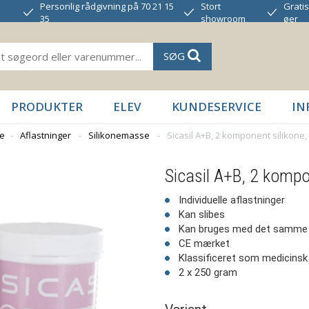
Personlig rådgivning på 70 21 15
Stort
Gratis
35
showroom
øer
SØG
PRODUKTER
ELEV
KUNDESERVICE
IN
de
-
Aflastninger
-
Silikonemasse
-
Sicasil A+B, 2 komponent silikone,
Sicasil A+B, 2 kompo
Individuelle aflastninger
Kan slibes
Kan bruges med det samme
CE mærket
Klassificeret som medicinsk
2 x 250 gram