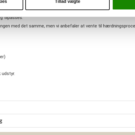
ies
Tillad valgte
er hærdningsprocessen, og man har nu ca. 5 min. til at forme afla
g tilpasses.
ningen med det samme, men vi anbefaler at vente til hærdningsproce
er)
 udstyr.
g