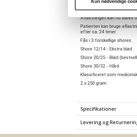
Kun nødvendige cook
Når massen er blandet start
hærder helt.
Aflastningen kan nu slibes o
Patienten kan bruge aflast
efter ca. 24 timer.
Fås i 3 forskellige shores:
Shore 12/14 - E
kstra blød
Shore 20/25 -
Blød
(bestsell
Shore 30/32 - Hård
Klassificeret som medicinsk
2 x 250 gram
Specifikationer
Levering og Returnerin