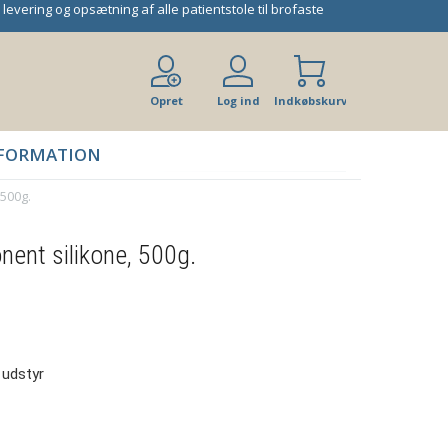
 levering og opsætning af alle patientstole til brofaste
Opret
Log ind
Indkøbskurv
bruger
FORMATION
 500g.
nent silikone, 500g.
 udstyr