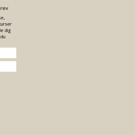
brev
se,
kurser
e dig
 du