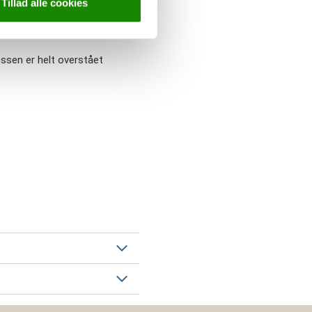
Tillad alle cookies
stningen, inden massen
ssen er helt overstået