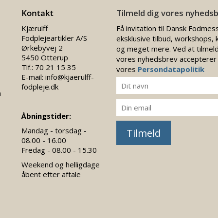
Kontakt
Tilmeld dig vores nyheds
Kjærulff
Få invitation til Dansk Fodmes
Fodplejeartikler A/S
eksklusive tilbud, workshops, 
Ørkebyvej 2
og meget mere. Ved at tilmeld
5450 Otterup
vores nyhedsbrev accepterer
Tlf.:
70 21 15 35
vores
Persondatapolitik
E-mail:
info@kjaerulff-
fodpleje.dk
n
Åbningstider:
Mandag - torsdag -
Tilmeld
08.00 - 16.00
Fredag - 08.00 - 15.30
Weekend og helligdage
åbent efter aftale