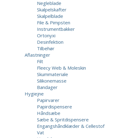
Negleblade
Skalpelskafter
Skalpelblade
File & Pimpsten
Instrumentbakker
Ortonyxi
Desinfektion
Tilbehør
Aflastninger
Filt
Fleecy Web & Moleskin
Skummateriale
Silikonemasse
Bandager
Hygiejne
Papirvarer
Papirdispensere
Håndsæbe
Sæbe & Spritdispensere
Engangshåndklæder & Cellestof
Vat