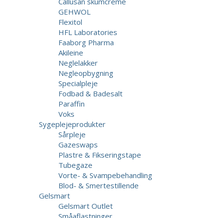
Callusan skumcreme
GEHWOL
Flexitol
HFL Laboratories
Faaborg Pharma
Akileine
Neglelakker
Negleopbygning
Specialpleje
Fodbad & Badesalt
Paraffin
Voks
Sygeplejeprodukter
Sårpleje
Gazeswaps
Plastre & Fikseringstape
Tubegaze
Vorte- & Svampebehandling
Blod- & Smertestillende
Gelsmart
Gelsmart Outlet
Småaflastninger