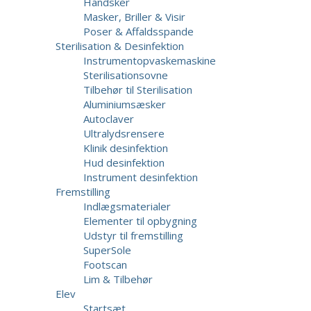
Handsker
Masker, Briller & Visir
Poser & Affaldsspande
Sterilisation & Desinfektion
Instrumentopvaskemaskine
Sterilisationsovne
Tilbehør til Sterilisation
Aluminiumsæsker
Autoclaver
Ultralydsrensere
Klinik desinfektion
Hud desinfektion
Instrument desinfektion
Fremstilling
Indlægsmaterialer
Elementer til opbygning
Udstyr til fremstilling
SuperSole
Footscan
Lim & Tilbehør
Elev
Startsæt