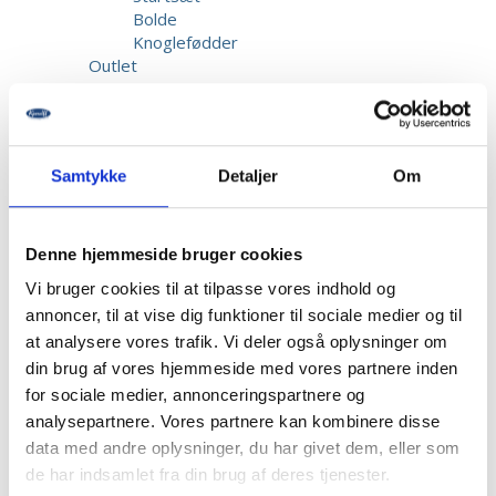
Bolde
Knoglefødder
Outlet
Gaver
Elev
Startsæt
Bolde
Samtykke
Detaljer
Om
Knoglefødder
Kundeservice
Reparation & Service
Kalibrering af biothesiometer
Denne hjemmeside bruger cookies
Returnering
Vi bruger cookies til at tilpasse vores indhold og
Fragt & Levering
annoncer, til at vise dig funktioner til sociale medier og til
Garanti & Reklamation
at analysere vores trafik. Vi deler også oplysninger om
Priser
Betaling
din brug af vores hjemmeside med vores partnere inden
Beskadigede forsendelser
for sociale medier, annonceringspartnere og
Information
analysepartnere. Vores partnere kan kombinere disse
Opret bruger
data med andre oplysninger, du har givet dem, eller som
Kontakt os
de har indsamlet fra din brug af deres tjenester.
Dansk Fodmesse