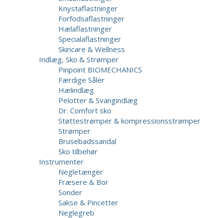
Knystaflastninger
Forfodsaflastninger
Hælaflastninger
Specialaflastninger
Skincare & Wellness
Indlæg, Sko & Strømper
Pinpoint BIOMECHANICS
Færdige Såler
Hælindlæg
Pelotter & Svangindlæg
Dr. Comfort sko
Støttestrømper & kompressionsstrømper
Strømper
Brusebadssandal
Sko tilbehør
Instrumenter
Negletænger
Fræsere & Bor
Sonder
Sakse & Pincetter
Neglegreb