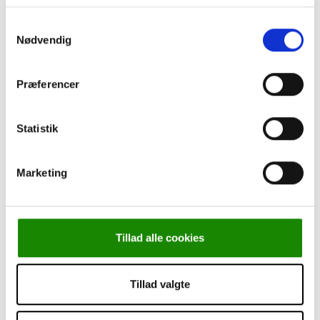
Leasing
Cookie-politik
Samtykkevalg
Persondatapolitik
Nødvendig
Om Kjærulff
Torben går på pension
Kurser
Præferencer
Statistik
Marketing
Forside
-
Fremstilling
-
Udstyr til fremstilling
-
Slibehoved
Til Slibemaskine
Tillad alle cookies
Tillad valgte