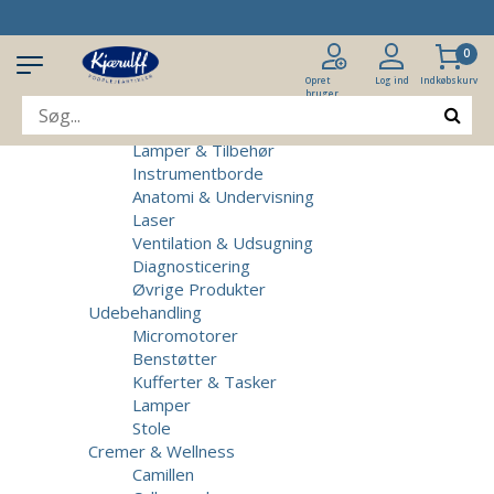
Produkter
Klinikudstyr
0
Patientstole
Massagebrikse
Opret
Log ind
Indkøbskurv
bruger
Micromotorer & Tilbehør
Behandlerstole
Lamper & Tilbehør
Instrumentborde
Anatomi & Undervisning
Laser
Ventilation & Udsugning
Diagnosticering
Øvrige Produkter
Udebehandling
Micromotorer
Benstøtter
Kufferter & Tasker
Lamper
Stole
Cremer & Wellness
Camillen