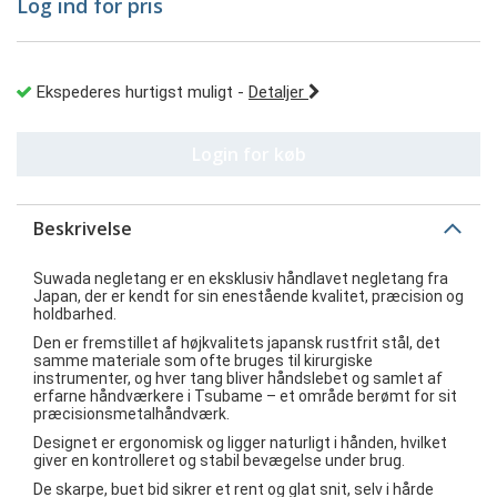
Log ind for pris
Ekspederes hurtigst muligt
-
Detaljer
Login for køb
Beskrivelse
Suwada negletang er en eksklusiv håndlavet negletang fra
Japan, der er kendt for sin enestående kvalitet, præcision og
holdbarhed.
Den er fremstillet af højkvalitets japansk rustfrit stål, det
samme materiale som ofte bruges til kirurgiske
instrumenter, og hver tang bliver håndslebet og samlet af
erfarne håndværkere i Tsubame – et område berømt for sit
præcisionsmetalhåndværk.
Designet er ergonomisk og ligger naturligt i hånden, hvilket
giver en kontrolleret og stabil bevægelse under brug.
De skarpe, buet bid sikrer et rent og glat snit, selv i hårde