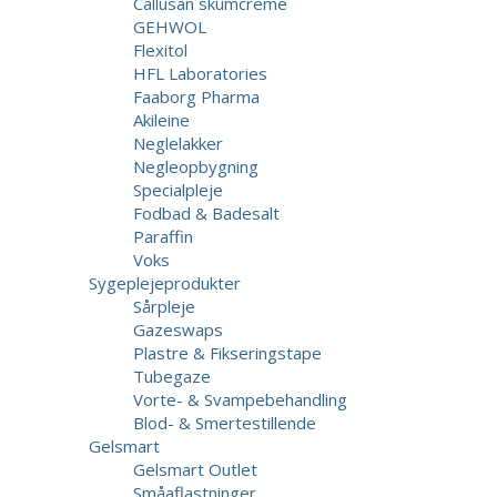
Callusan skumcreme
GEHWOL
Flexitol
HFL Laboratories
Faaborg Pharma
Akileine
Neglelakker
Negleopbygning
Specialpleje
Fodbad & Badesalt
Paraffin
Voks
Sygeplejeprodukter
Sårpleje
Gazeswaps
Plastre & Fikseringstape
Tubegaze
Vorte- & Svampebehandling
Blod- & Smertestillende
Gelsmart
Gelsmart Outlet
Småaflastninger