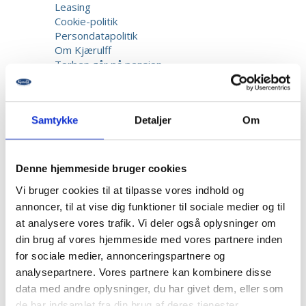
Leasing
Cookie-politik
Persondatapolitik
Om Kjærulff
Torben går på pension
Kurser
Samtykke
Detaljer
Om
Denne hjemmeside bruger cookies
Vi bruger cookies til at tilpasse vores indhold og
Forside
-
Instrumenter
-
Negletænger
-
Suwada,
annoncer, til at vise dig funktioner til sociale medier og til
Negletang, Diabetic, Buet Tværbid, 12 cm.
at analysere vores trafik. Vi deler også oplysninger om
din brug af vores hjemmeside med vores partnere inden
for sociale medier, annonceringspartnere og
analysepartnere. Vores partnere kan kombinere disse
data med andre oplysninger, du har givet dem, eller som
de har indsamlet fra din brug af deres tjenester.