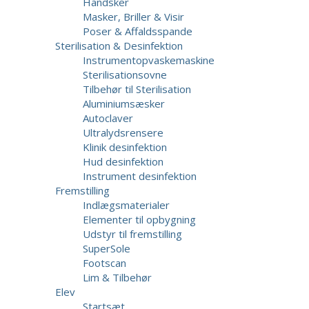
Handsker
Masker, Briller & Visir
Poser & Affaldsspande
Sterilisation & Desinfektion
Instrumentopvaskemaskine
Sterilisationsovne
Tilbehør til Sterilisation
Aluminiumsæsker
Autoclaver
Ultralydsrensere
Klinik desinfektion
Hud desinfektion
Instrument desinfektion
Fremstilling
Indlægsmaterialer
Elementer til opbygning
Udstyr til fremstilling
SuperSole
Footscan
Lim & Tilbehør
Elev
Startsæt