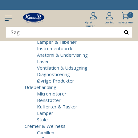
Produkter
Klinikudstyr
0
Patientstole
Massagebrikse
Opret
Log ind
Indkøbskurv
bruger
Micromotorer & Tilbehør
Behandlerstole
Lamper & Tilbehør
Instrumentborde
Anatomi & Undervisning
Laser
Ventilation & Udsugning
Diagnosticering
Øvrige Produkter
Udebehandling
Micromotorer
Benstøtter
Kufferter & Tasker
Lamper
Stole
Cremer & Wellness
Camillen