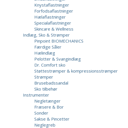
Knystaflastninger
Forfodsaflastninger
Hælaflastninger
Specialaflastninger
Skincare & Wellness
Indlæg, Sko & Strømper
Pinpoint BIOMECHANICS
Færdige Såler
Hælindlæg
Pelotter & Svangindlæg
Dr. Comfort sko
Støttestrømper & kompressionsstrømper
Strømper
Brusebadssandal
Sko tilbehør
Instrumenter
Negletænger
Fræsere & Bor
Sonder
Sakse & Pincetter
Neglegreb