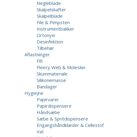
Negleblade
Skalpelskafter
Skalpelblade
File & Pimpsten
Instrumentbakker
Ortonyxi
Desinfektion
Tilbehør
Aflastninger
Filt
Fleecy Web & Moleskin
Skummateriale
Silikonemasse
Bandager
Hygiejne
Papirvarer
Papirdispensere
Håndsæbe
Sæbe & Spritdispensere
Engangshåndklæder & Cellestof
Vat