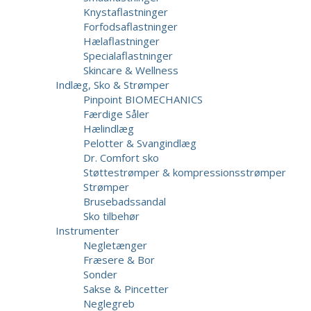
Knystaflastninger
Forfodsaflastninger
Hælaflastninger
Specialaflastninger
Skincare & Wellness
Indlæg, Sko & Strømper
Pinpoint BIOMECHANICS
Færdige Såler
Hælindlæg
Pelotter & Svangindlæg
Dr. Comfort sko
Støttestrømper & kompressionsstrømper
Strømper
Brusebadssandal
Sko tilbehør
Instrumenter
Negletænger
Fræsere & Bor
Sonder
Sakse & Pincetter
Neglegreb