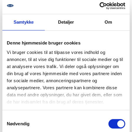
Samtykke
Detaljer
Om
Denne hjemmeside bruger cookies
Vi bruger cookies til at tilpasse vores indhold og
Bactigras Gaze, Steril
DuoDerm Ex.Thin, Steril
annoncer, til at vise dig funktioner til sociale medier og til
at analysere vores trafik. Vi deler også oplysninger om
FLERE VARIANTER
FLERE VARIANTER
din brug af vores hjemmeside med vores partnere inden
for sociale medier, annonceringspartnere og
Log ind for pris
Log ind for pris
analysepartnere. Vores partnere kan kombinere disse
data med andre oplysninger, du har givet dem, eller som
de har indsamlet fra din brug af deres tjenester.
Samtykkevalg
Nødvendig