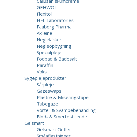
Callusan skumcreme
GEHWOL
Flexitol
HFL Laboratories
Faaborg Pharma
Akileine
Neglelakker
Negleopbygning
Specialpleje
Fodbad & Badesalt
Paraffin
Voks
Sygeplejeprodukter
Sårpleje
Gazeswaps
Plastre & Fikseringstape
Tubegaze
Vorte- & Svampebehandling
Blod- & Smertestillende
Gelsmart
Gelsmart Outlet
Småaflastninger