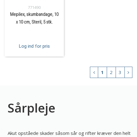
771490
Mepilex, skumbandage, 10
x 10 cm, Steril, 5 stk.
Log ind for pris
1
2
3
Sårpleje
Akut opståede skader såsom sår og rifter kræver den helt