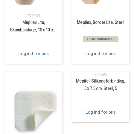
771509
Mepilex Lite,
Mepilex, Border Lite, Steril
Skumbandage, 10 x 10 cm,
Steril, 5 stk.
FLERE VARIANTER
Log ind for pris
Log ind for pris
771096
Mepitel, Silikoneforbinding,
5 x 7.5 cm, Steril, 5
Log ind for pris