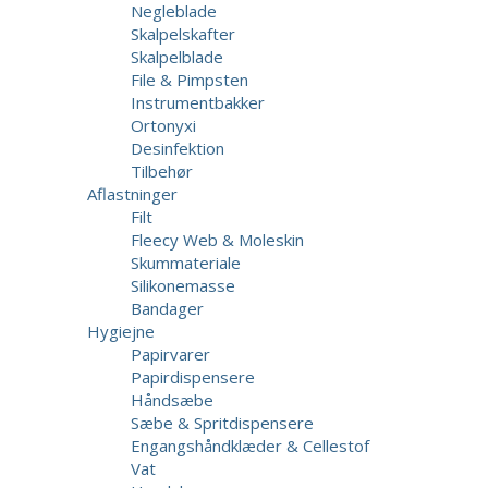
Negleblade
Skalpelskafter
Skalpelblade
File & Pimpsten
Instrumentbakker
Ortonyxi
Desinfektion
Tilbehør
Aflastninger
Filt
Fleecy Web & Moleskin
Skummateriale
Silikonemasse
Bandager
Hygiejne
Papirvarer
Papirdispensere
Håndsæbe
Sæbe & Spritdispensere
Engangshåndklæder & Cellestof
Vat