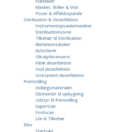
Handsker
Masker, Briller & Visir
Poser & Affaldsspande
Sterilisation & Desinfektion
Instrumentopvaskemaskine
Sterilisationsovne
Tilbehør til Sterilisation
Aluminiumsæsker
Autoclaver
Ultralydsrensere
Klinik desinfektion
Hud desinfektion
Instrument desinfektion
Fremstilling
Indlægsmaterialer
Elementer til opbygning
Udstyr til fremstilling
SuperSole
Footscan
Lim & Tilbehør
Elev
Startsæt