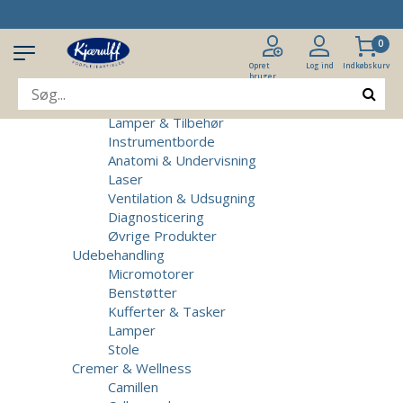
Produkter
Klinikudstyr
0
Patientstole
Massagebrikse
Opret
Log ind
Indkøbskurv
bruger
Micromotorer & Tilbehør
Behandlerstole
Lamper & Tilbehør
Instrumentborde
Anatomi & Undervisning
Laser
Ventilation & Udsugning
Diagnosticering
Øvrige Produkter
Udebehandling
Micromotorer
Benstøtter
Kufferter & Tasker
Lamper
Stole
Cremer & Wellness
Camillen