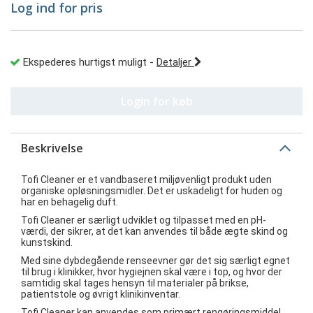
Log ind for pris
Ekspederes hurtigst muligt
-
Detaljer
Login for køb
Beskrivelse
Tofi Cleaner er et vandbaseret miljøvenligt produkt uden
organiske opløsningsmidler. Det er uskadeligt for huden og
har en behagelig duft.
Tofi Cleaner er særligt udviklet og tilpasset med en pH-
værdi, der sikrer, at det kan anvendes til både ægte skind og
kunstskind.
Med sine dybdegående renseevner gør det sig særligt egnet
til brug i klinikker, hvor hygiejnen skal være i top, og hvor der
samtidig skal tages hensyn til materialer på brikse,
patientstole og øvrigt klinikinventar.
Tofi Cleaner kan anvendes som primært rengøringsmiddel