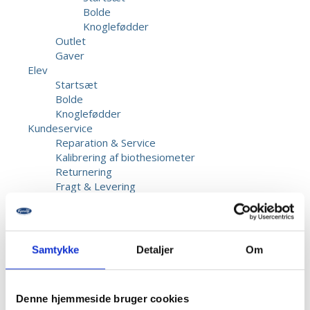
Bolde
Knoglefødder
Outlet
Gaver
Elev
Startsæt
Bolde
Knoglefødder
Kundeservice
Reparation & Service
Kalibrering af biothesiometer
Returnering
Fragt & Levering
Garanti & Reklamation
Priser
Betaling
Beskadigede forsendelser
Samtykke
Detaljer
Om
Information
Opret bruger
Kontakt os
Denne hjemmeside bruger cookies
Dansk Fodmesse