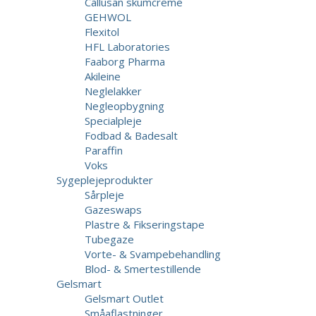
Callusan skumcreme
GEHWOL
Flexitol
HFL Laboratories
Faaborg Pharma
Akileine
Neglelakker
Negleopbygning
Specialpleje
Fodbad & Badesalt
Paraffin
Voks
Sygeplejeprodukter
Sårpleje
Gazeswaps
Plastre & Fikseringstape
Tubegaze
Vorte- & Svampebehandling
Blod- & Smertestillende
Gelsmart
Gelsmart Outlet
Småaflastninger