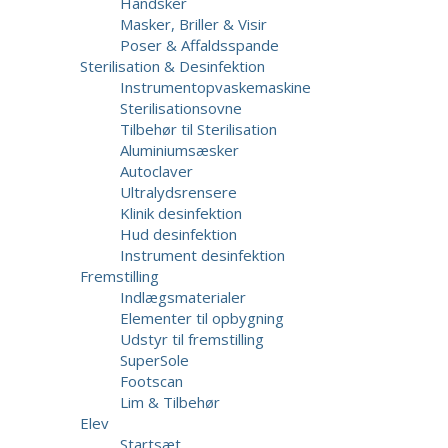
Handsker
Masker, Briller & Visir
Poser & Affaldsspande
Sterilisation & Desinfektion
Instrumentopvaskemaskine
Sterilisationsovne
Tilbehør til Sterilisation
Aluminiumsæsker
Autoclaver
Ultralydsrensere
Klinik desinfektion
Hud desinfektion
Instrument desinfektion
Fremstilling
Indlægsmaterialer
Elementer til opbygning
Udstyr til fremstilling
SuperSole
Footscan
Lim & Tilbehør
Elev
Startsæt