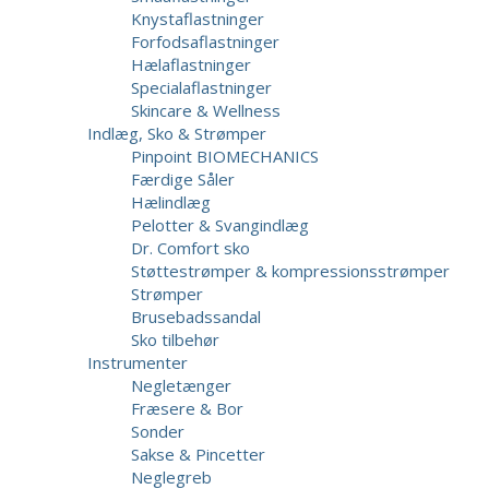
Knystaflastninger
Forfodsaflastninger
Hælaflastninger
Specialaflastninger
Skincare & Wellness
Indlæg, Sko & Strømper
Pinpoint BIOMECHANICS
Færdige Såler
Hælindlæg
Pelotter & Svangindlæg
Dr. Comfort sko
Støttestrømper & kompressionsstrømper
Strømper
Brusebadssandal
Sko tilbehør
Instrumenter
Negletænger
Fræsere & Bor
Sonder
Sakse & Pincetter
Neglegreb