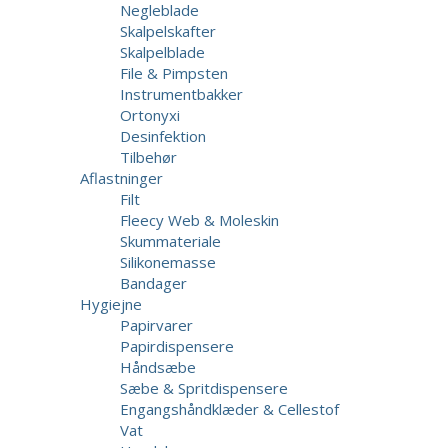
Negleblade
Skalpelskafter
Skalpelblade
File & Pimpsten
Instrumentbakker
Ortonyxi
Desinfektion
Tilbehør
Aflastninger
Filt
Fleecy Web & Moleskin
Skummateriale
Silikonemasse
Bandager
Hygiejne
Papirvarer
Papirdispensere
Håndsæbe
Sæbe & Spritdispensere
Engangshåndklæder & Cellestof
Vat