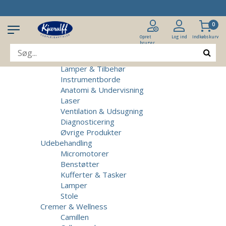
Produkter
Klinikudstyr
0
Patientstole
Massagebrikse
Opret
Log ind
Indkøbskurv
bruger
Micromotorer & Tilbehør
Behandlerstole
Lamper & Tilbehør
Instrumentborde
Anatomi & Undervisning
Laser
Ventilation & Udsugning
Diagnosticering
Øvrige Produkter
Udebehandling
Micromotorer
Benstøtter
Kufferter & Tasker
Lamper
Stole
Cremer & Wellness
Camillen