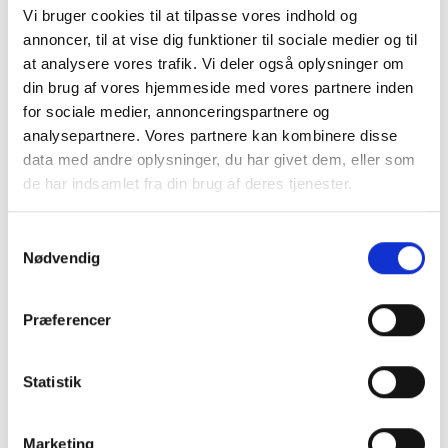
Leasing
Vi bruger cookies til at tilpasse vores indhold og
Cookie-politik
annoncer, til at vise dig funktioner til sociale medier og til
Persondatapolitik
at analysere vores trafik. Vi deler også oplysninger om
Om Kjærulff
din brug af vores hjemmeside med vores partnere inden
Torben går på pension
for sociale medier, annonceringspartnere og
Kurser
analysepartnere. Vores partnere kan kombinere disse
data med andre oplysninger, du har givet dem, eller som
de har indsamlet fra din brug af deres tjenester.
Samtykkevalg
Nødvendig
Forside
-
Klinikudstyr
-
Patientstole
-
Tofi, Cleaner Spray,
500 ml. inkl. svamp
Præferencer
Statistik
Marketing