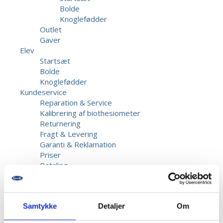
Bolde
Knoglefødder
Outlet
Gaver
Elev
Startsæt
Bolde
Knoglefødder
Kundeservice
Reparation & Service
Kalibrering af biothesiometer
Returnering
Fragt & Levering
Garanti & Reklamation
Priser
Betaling
Beskadigede forsendelser
Information
Opret bruger
Samtykke
Detaljer
Om
Kontakt os
Dansk Fodmesse