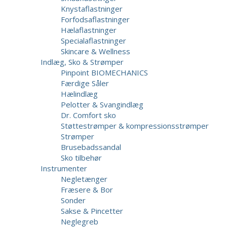
Knystaflastninger
Forfodsaflastninger
Hælaflastninger
Specialaflastninger
Skincare & Wellness
Indlæg, Sko & Strømper
Pinpoint BIOMECHANICS
Færdige Såler
Hælindlæg
Pelotter & Svangindlæg
Dr. Comfort sko
Støttestrømper & kompressionsstrømper
Strømper
Brusebadssandal
Sko tilbehør
Instrumenter
Negletænger
Fræsere & Bor
Sonder
Sakse & Pincetter
Neglegreb