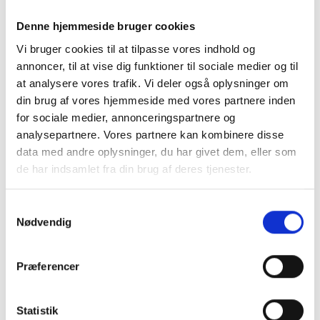
Leasing
Cookie-politik
Denne hjemmeside bruger cookies
Persondatapolitik
Vi bruger cookies til at tilpasse vores indhold og
Om Kjærulff
annoncer, til at vise dig funktioner til sociale medier og til
Torben går på pension
Kurser
at analysere vores trafik. Vi deler også oplysninger om
din brug af vores hjemmeside med vores partnere inden
for sociale medier, annonceringspartnere og
analysepartnere. Vores partnere kan kombinere disse
data med andre oplysninger, du har givet dem, eller som
de har indsamlet fra din brug af deres tjenester.
Samtykkevalg
Forside
-
Instrumenter
-
Ortonyxi
-
Unguisan, strips, 9 x
2,5 cm, 25 stk.
Nødvendig
Præferencer
Statistik