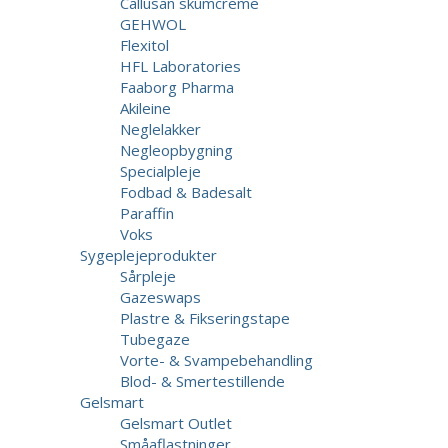
Callusan skumcreme
GEHWOL
Flexitol
HFL Laboratories
Faaborg Pharma
Akileine
Neglelakker
Negleopbygning
Specialpleje
Fodbad & Badesalt
Paraffin
Voks
Sygeplejeprodukter
Sårpleje
Gazeswaps
Plastre & Fikseringstape
Tubegaze
Vorte- & Svampebehandling
Blod- & Smertestillende
Gelsmart
Gelsmart Outlet
Småaflastninger