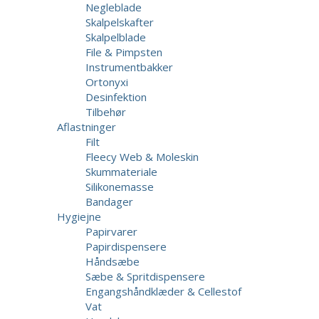
Negleblade
Skalpelskafter
Skalpelblade
File & Pimpsten
Instrumentbakker
Ortonyxi
Desinfektion
Tilbehør
Aflastninger
Filt
Fleecy Web & Moleskin
Skummateriale
Silikonemasse
Bandager
Hygiejne
Papirvarer
Papirdispensere
Håndsæbe
Sæbe & Spritdispensere
Engangshåndklæder & Cellestof
Vat