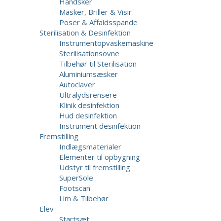
Handsker
Masker, Briller & Visir
Poser & Affaldsspande
Sterilisation & Desinfektion
Instrumentopvaskemaskine
Sterilisationsovne
Tilbehør til Sterilisation
Aluminiumsæsker
Autoclaver
Ultralydsrensere
Klinik desinfektion
Hud desinfektion
Instrument desinfektion
Fremstilling
Indlægsmaterialer
Elementer til opbygning
Udstyr til fremstilling
SuperSole
Footscan
Lim & Tilbehør
Elev
Startsæt