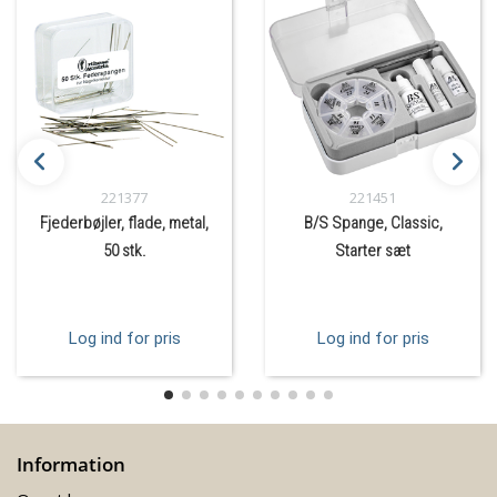
221377
221451
Fjederbøjler, flade, metal,
B/S Spange, Classic,
50 stk.
Starter sæt
Log ind for pris
Log ind for pris
Information