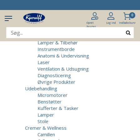
Produkter
Klinikudstyr
0
Patientstole
Massagebrikse
Opret
Log ind
Indkøbskurv
bruger
Micromotorer & Tilbehør
Behandlerstole
Lamper & Tilbehør
Instrumentborde
Anatomi & Undervisning
Laser
Ventilation & Udsugning
Diagnosticering
Øvrige Produkter
Udebehandling
Micromotorer
Benstøtter
Kufferter & Tasker
Lamper
Stole
Cremer & Wellness
Camillen